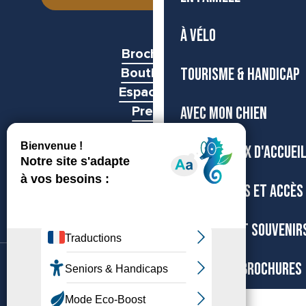
À VÉLO
Brochures
TOURISME & HANDICAP
Boutiques
Espace pro
AVEC MON CHIEN
Presse
Groupes
NOS BUREAUX D'ACCUEI
TRANSPORTS ET ACCÈS
BOUTIQUE ET SOUVENIR
CARTES ET BROCHURES
©Archipel de Thau, 2026
Accessibilité
Mentions légales