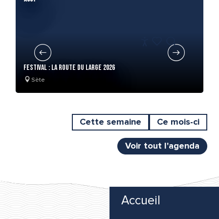
Spectacles
Expositions
FR
Accessibilité
Recherche
Voir les favoris
Pour les enfants
FESTIVAL : LA ROUTE DU LARGE 2026
LE
Sète
Visites & Excursions
Marchés
Cette semaine
Ce mois-ci
Voir tout l'agenda
Accueil