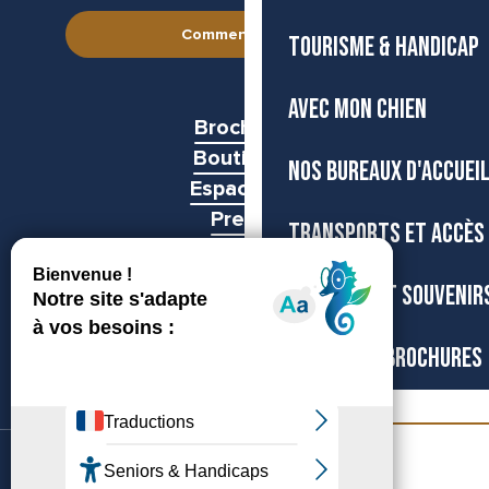
Comment venir ?
TOURISME & HANDICAP
AVEC MON CHIEN
Brochures
Boutiques
NOS BUREAUX D'ACCUEI
Espace pro
Presse
TRANSPORTS ET ACCÈS
Groupes
BOUTIQUE ET SOUVENIR
CARTES ET BROCHURES
Billetterie