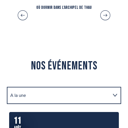
Où dormir dans l’Archipel de Thau
Nos événements
A la une
Festivals
11
1
AOÛT
AO