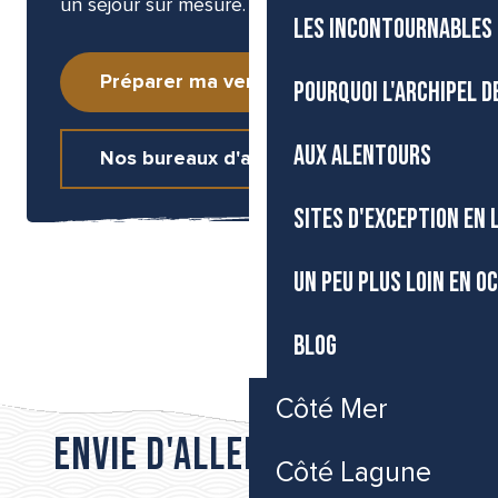
un séjour sur mesure.
LES INCONTOURNABLES 
Préparer ma venue
POURQUOI L'ARCHIPEL D
AUX ALENTOURS
Nos bureaux d'accueil
SITES D'EXCEPTION EN
UN PEU PLUS LOIN EN O
CARTES ET BROCHURES
BLOG
Côté Mer
Envie d'aller plus loin...
Côté Lagune