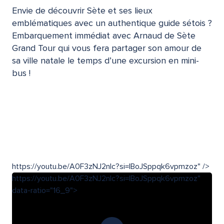
Envie de découvrir Sète et ses lieux
emblématiques avec un authentique guide sétois ?
Embarquement immédiat avec Arnaud de Sète
Grand Tour qui vous fera partager son amour de
sa ville natale le temps d’une excursion en mini-
bus !
Randonnées et balades
Activités nautiques
Toutes les activités
https://youtu.be/A0F3zNJ2nIc?si=IBoJSppqk6vpmzoz" />
https://youtu.be/A0F3zNJ2nIc?si=IBoJSppqk6vpmzoz"
data-ratio="16_9">