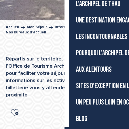
L'ARCHIPEL DE THAU
UNE DESTINATION ENGA
Accueil
Mon Séjour
Informations pratiques
Nos bureaux d’accueil
LES INCONTOURNABLES 
POURQUOI L'ARCHIPEL D
Répartis sur le territoire, les bureaux d’accueil de
l’Office de Tourisme Archipel de Thau sont là
AUX ALENTOURS
pour faciliter votre séjour. Conseils personnalisés,
informations sur les activités, documentation,
SITES D'EXCEPTION EN
billetterie vous y attendent, dans une logique de
proximité.
UN PEU PLUS LOIN EN O
Ajouter aux favoris
BLOG