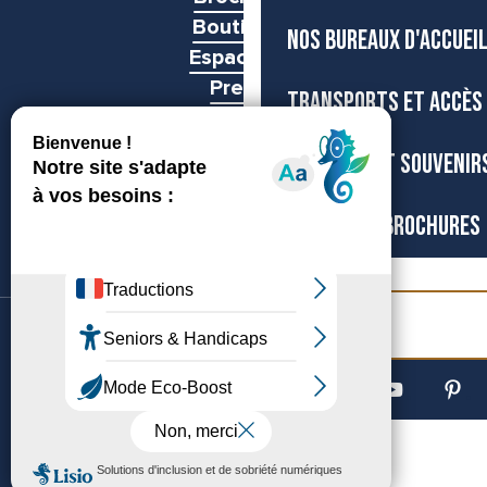
Boutiques
NOS BUREAUX D'ACCUEI
Espace pro
Presse
TRANSPORTS ET ACCÈS
Groupes
BOUTIQUE ET SOUVENIR
CARTES ET BROCHURES
Billetterie
©Archipel de Thau, 2026
Accessibilité
Mentions légales
Gestion du consentement
Plan du site