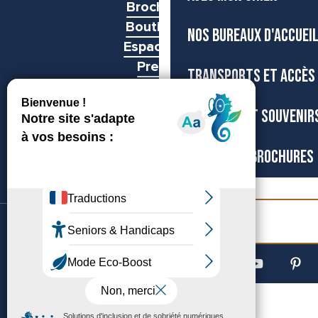
Brochures
Boutiques
NOS BUREAUX D'ACCUEI
Espace pro
Presse
TRANSPORTS ET ACCÈS
Groupes
BOUTIQUE ET SOUVENIR
CARTES ET BROCHURES
Billetterie
©Archipel de Thau, 2026
Accessibilité
Mentions légales
Gestion du consentement
Plan du site