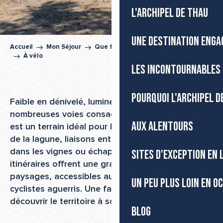
L'ARCHIPEL DE THAU
UNE DESTINATION ENGA
Accueil
Mon Séjour
Que faire dans l’Archipel de Thau
À vélo
LES INCONTOURNABLES 
POURQUOI L'ARCHIPEL D
Faible en dénivelé, lumineuse et traversée par de
nombreuses voies consacrées, l’Archipel de Thau
AUX ALENTOURS
est un terrain idéal pour la pratique du vélo. Tour
de la lagune, liaisons entre villages, escapades
dans les vignes ou échappées sur le littoral : les
SITES D'EXCEPTION EN
itinéraires offrent une grande diversité de
paysages, accessibles aux familles comme aux
UN PEU PLUS LOIN EN O
cyclistes aguerris. Une façon active et durable de
découvrir le territoire à son rythme.
BLOG