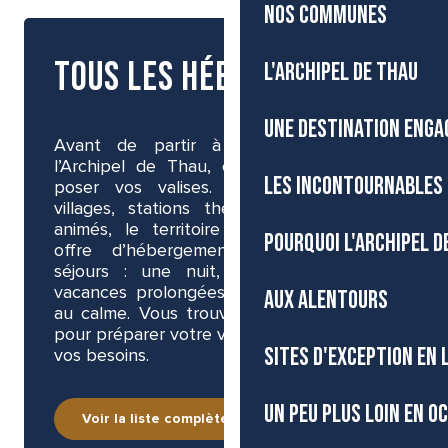
NOS COMMUNES
FR
Tous les hébergements
L'ARCHIPEL DE THAU
Accessibilité
Recherche
Voir les favoris
UNE DESTINATION ENGA
Avant de partir à la découverte de
l’Archipel de Thau, choisissez le lieu où
LES INCONTOURNABLES 
poser vos valises. Entre mer, lagune,
villages, stations thermales et quartiers
animés, le territoire propose une large
POURQUOI L'ARCHIPEL D
offre d’hébergements pour tous les
séjours : une nuit, un week-end, des
vacances prolongées ou une parenthèse
AUX ALENTOURS
au calme. Vous trouverez ici les adresses
pour préparer votre venue au plus près de
SITES D'EXCEPTION EN
vos besoins.
UN PEU PLUS LOIN EN O
Voir la liste complète