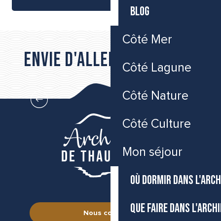
BLOG
Côté Mer
Envie d'aller plus loin...
Côté Lagune
Où manger dans l’Archipel de Thau
Côté Nature
Côté Culture
Mon séjour
OÙ DORMIR DANS L'ARCH
QUE FAIRE DANS L'ARCH
Nous contacter