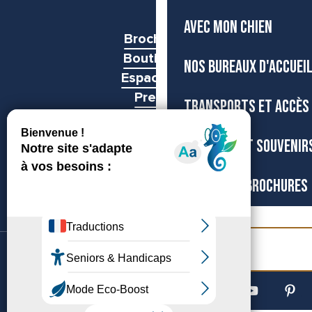
AVEC MON CHIEN
Brochures
Boutiques
NOS BUREAUX D'ACCUEI
Espace pro
Presse
TRANSPORTS ET ACCÈS
Groupes
BOUTIQUE ET SOUVENIR
CARTES ET BROCHURES
Billetterie
©Archipel de Thau, 2026
Accessibilité
Mentions légales
Gestion du consentement
Plan du site