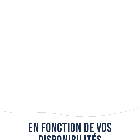
Tous les hébergements
Hôtels et Résidences de Tourisme
Campings et aires de camping-car
Hébergements collectifs et villages de vacances
Locations meublées
Agences immobilières
Gîtes et chambres d’hôtes
Hébergements insolites
Consignes de bagagerie
CARTES ET BROCHURES
En fonction de vos