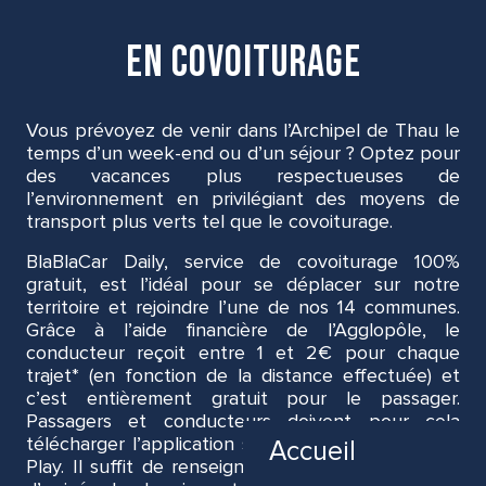
en covoiturage
Vous prévoyez de venir dans l’Archipel de Thau le
temps d’un week-end ou d’un séjour ? Optez pour
des vacances plus respectueuses de
l’environnement en privilégiant des moyens de
transport plus verts tel que le covoiturage.
BlaBlaCar Daily, service de covoiturage 100%
gratuit, est l’idéal pour se déplacer sur notre
territoire et rejoindre l’une de nos 14 communes.
Grâce à l’aide financière de l’Agglopôle, le
conducteur reçoit entre 1 et 2€ pour chaque
trajet* (en fonction de la distance effectuée) et
c’est entièrement gratuit pour le passager.
Passagers et conducteurs doivent pour cela
télécharger l’application sur App Store et Google
Accueil
Play. Il suffit de renseigner son lieu de départ et