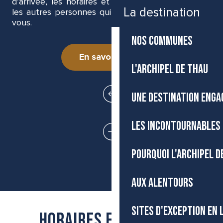
d’arrivée, les horaires et vous trouvez facilement
La destination
les autres personnes qui font ce trajet autour de
vous.
NOS COMMUNES
En savoir plus
L'ARCHIPEL DE THAU
UNE DESTINATION ENGA
LES INCONTOURNABLES 
POURQUOI L'ARCHIPEL D
AUX ALENTOURS
SITES D'EXCEPTION EN
horaires et liaisons