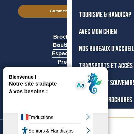
Comment venir ?
TOURISME & HANDICAP
AVEC MON CHIEN
Brochures
Boutiques
NOS BUREAUX D'ACCUEI
Espace pro
Presse
TRANSPORTS ET ACCÈS
Groupes
BOUTIQUE ET SOUVENIR
CARTES ET BROCHURES
Billetterie