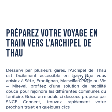
Cartes et brochures
Préparez votre voyage en
train vers l’Archipel de
Thau
Desservi par plusieurs gares, l’Archipel de Thau
est facilement accessible en train. Que vous
FR
arriviez à Sète, Frontignan, Marseillan-Plage ou Vic
Accessibilité
Recherche
Voir les favoris
– Mireval, profitez d’une solution de mobilité
douce pour rejoindre les différentes communes du
territoire. Grâce au module ci-dessous proposé par
SNCF Connect, trouvez rapidement votre
prochain trajet en quelques clics.