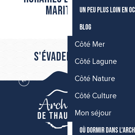
maritimes
UN PEU PLUS LOIN EN O
BLOG
Croisières et ferries depuis le port de sète
Horaires des ponts à frontignan
Horaires ponts Sète
Côté Mer
S'évader vers...
Côté Lagune
Côté Mer
Côté Nature
Côté Culture
Mon séjour
OÙ DORMIR DANS L'ARCH