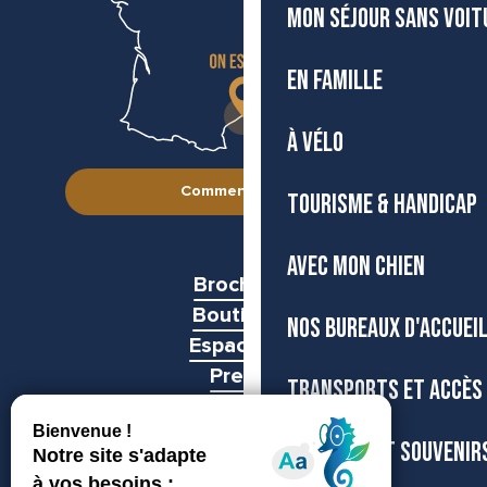
MON SÉJOUR SANS VOIT
EN FAMILLE
À VÉLO
Comment venir ?
TOURISME & HANDICAP
AVEC MON CHIEN
Brochures
Boutiques
NOS BUREAUX D'ACCUEI
Espace pro
Presse
TRANSPORTS ET ACCÈS
Groupes
BOUTIQUE ET SOUVENIR