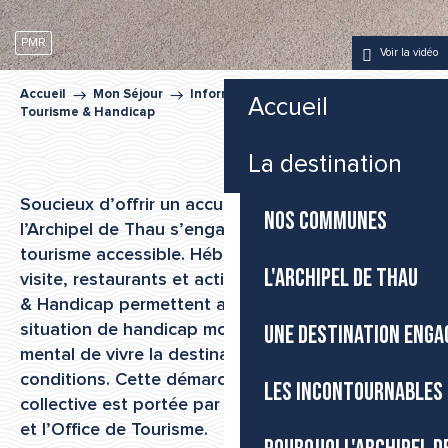
PMR
Voir la vidéo
Accueil
Mon Séjour
Informations pratiques
Accueil
Tourisme & Handicap
La destination
Soucieux d’offrir un accueil ouvert à tous,
NOS COMMUNES
l’Archipel de Thau s’engage en faveur d’un
tourisme accessible. Hébergements, sites de
L'ARCHIPEL DE THAU
visite, restaurants et activités labellisés Tourisme
& Handicap permettent aux personnes en
UNE DESTINATION ENGA
situation de handicap moteur, visuel, auditif ou
mental de vivre la destination dans les meilleures
conditions. Cette démarche progressive et
LES INCONTOURNABLES 
collective est portée par les acteurs du territoire
et l’Office de Tourisme.