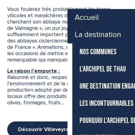
Vous foulerez très probablement les terres
viticoles et maraîchères de Villeveyrac en
Accueil
cherchant son abbaye majestueuse : celle dite «
de Valmagne », un pur joyau du 12ème siècle et,
La destination
suffisamment important pour le souligner, « l’une
des abbayes cisterciennes les mieux conservées
de France ». Animations, concerts… Ce ne sont pas
NOS COMMUNES
les occasions de mettre en valeur ce patrimoine
remarquable qui manquent.
L'ARCHIPEL DE THAU
La raison l’emporte :
Raisonné et donc, respectueux de
l’environnement et de la ressource, le mode de
UNE DESTINATION ENGA
production adopté par de nombreux agriculteurs
locaux offre des produits de grande qualité : miel,
LES INCONTOURNABLES 
olives, fromages, fruits…
POURQUOI L'ARCHIPEL D
Découvrir Villeveyrac