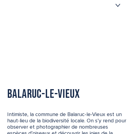
Balaruc-le-Vieux
Balaruc-les-Bains
Bouzigues
Frontignan
Gigean
Loupian
Marseillan
Mèze
Balaruc-le-Vieux
Mireval
Montbazin
Intimiste, la commune de Balaruc-le-Vieux est un
Poussan
haut-lieu de la biodiversité locale. On s’y rend pour
Sète
observer et photographier de nombreuses
espèces d’oiseaux et découvrir les joies de la