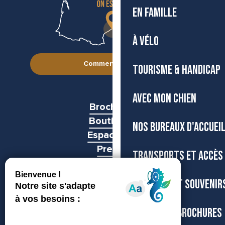
EN FAMILLE
À VÉLO
Comment venir ?
TOURISME & HANDICAP
AVEC MON CHIEN
Brochures
Boutiques
NOS BUREAUX D'ACCUEI
Espace pro
Presse
TRANSPORTS ET ACCÈS
Groupes
BOUTIQUE ET SOUVENIR
CARTES ET BROCHURES