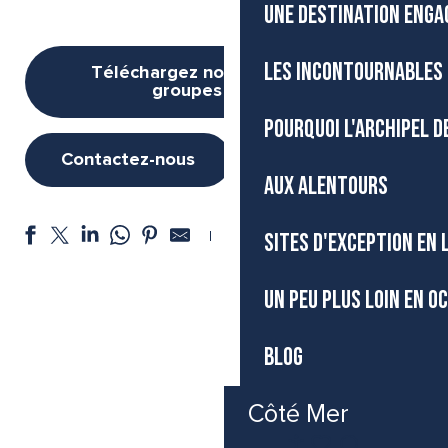
UNE DESTINATION ENGA
LES INCONTOURNABLES 
Téléchargez notre brochure
groupes 2026
POURQUOI L'ARCHIPEL D
Contactez-nous
AUX ALENTOURS
Ajouter aux favoris
SITES D'EXCEPTION EN
UN PEU PLUS LOIN EN O
Hébergements
BLOG
Restaurants
Visites gourmandes et culturelles
Découvertes bien-être
Côté Mer
Musées
FR