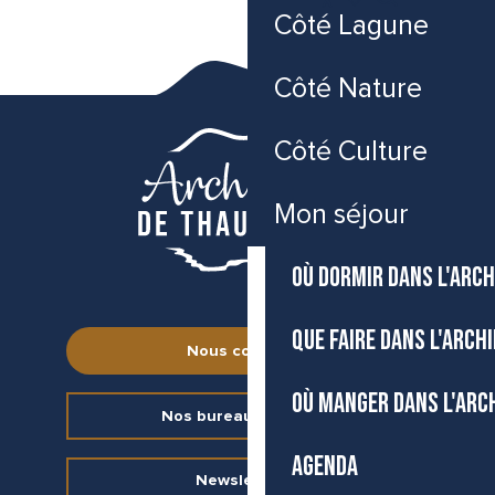
Promenades en bateau et activités nautiques
Accessibilité
Côté Lagune
Visites guidées et express
Recherche
Voir les favoris
Agence réceptive
Journées
Côté Nature
Côté Culture
Mon séjour
OÙ DORMIR DANS L'ARCH
QUE FAIRE DANS L'ARCH
Nous contacter
OÙ MANGER DANS L'ARC
Nos bureaux d’accueil
AGENDA
Newsletter