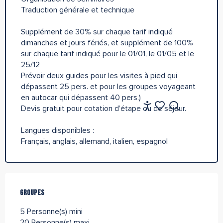
Traduction générale et technique
​Supplément de 30% sur chaque tarif indiqué
dimanches et jours fériés, et supplément de 100%
sur chaque tarif indiqué pour le 01/01, le 01/05 et le
25/12
Prévoir deux guides pour les visites à pied qui
dépassent 25 pers. et pour les groupes voyageant
en autocar qui dépassent 40 pers.)
FR
Devis gratuit pour cotation d’étape ou de séjour.
Accessibilité
Recherche
Voir les favoris
Langues disponibles :
Français, anglais, allemand, italien, espagnol
Groupes
Groupes
5 Personne(s) mini
20 Personne(s) maxi