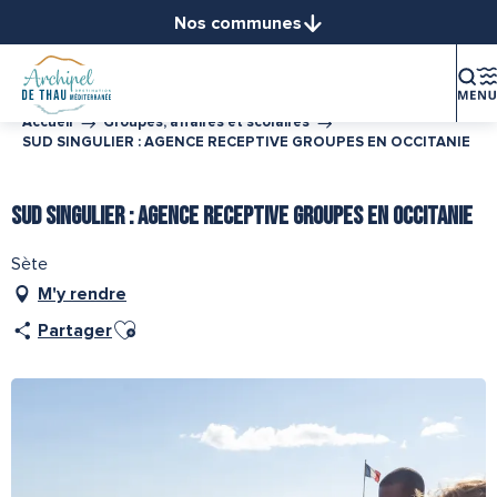
Aller
Nos communes
au
Balaruc-le-Vieux
contenu
Balaruc-les-Bains
principal
Bouzigues
Accueil
Groupes, affaires et scolaires
SUD SINGULIER : AGENCE RECEPTIVE GROUPES EN OCCITANIE
Frontignan
Gigean
SUD SINGULIER : AGENCE RECEPTIVE GROUPES EN OCCITANIE
Loupian
Marseillan
Sète
Mèze
M'y rendre
Mireval
Ajouter aux favoris
Partager
Montbazin
Poussan
Sète
Vic-la-Gardiole
Villeveyrac