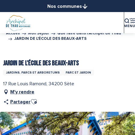
Aller
Nos communes
au
Balaruc-le-Vieux
contenu
Balaruc-les-Bains
principal
Bouzigues
Accueil
Mon Séjour
Que faire dans l’Archipel de Thau
JARDIN DE L'ÉCOLE DES BEAUX-ARTS
Frontignan
Gigean
Partenaire de l''Office de Tourisme Archipel de Thau
Loupian
JARDIN DE L'ÉCOLE DES BEAUX-ARTS
Marseillan
JARDINS, PARCS ET ARBORETUMS
PARC ET JARDIN
Mèze
Mireval
17 Rue Louis Ramond, 34200 Sète
Montbazin
M'y rendre
Poussan
Ajouter aux favoris
Partager
Sète
Vic-la-Gardiole
Villeveyrac