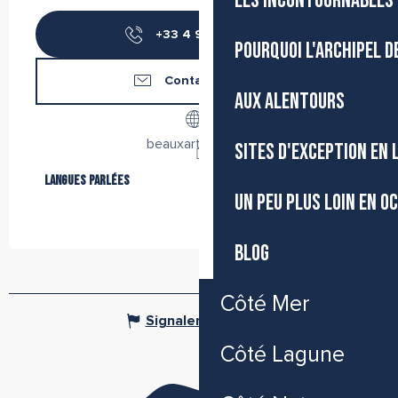
LES INCONTOURNABLES 
+33 4 99 04 76
▒▒
POURQUOI L'ARCHIPEL D
Contactez-nous
AUX ALENTOURS
beauxarts.sete.fr
SITES D'EXCEPTION EN
Langues parlées
Langues parlées
UN PEU PLUS LOIN EN O
BLOG
Côté Mer
Signaler une erreur
Côté Lagune