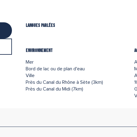
Langues parlées
Langues parlées
Environnement
Environnement
A
A
Mer
A
Bord de lac ou de plan d'eau
M
Ville
A
Près du Canal du Rhône à Sète
(3km)
1
Près du Canal du Midi
(7km)
G
V