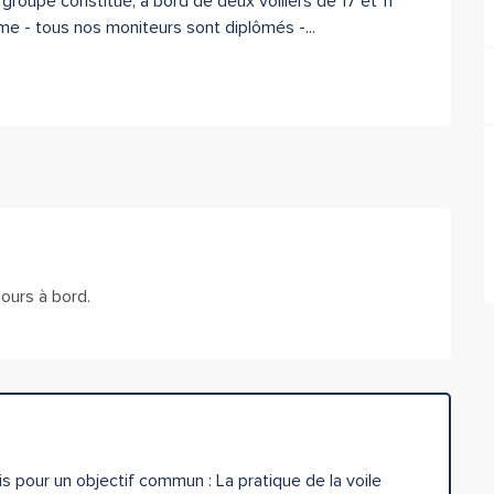
 groupe constitué, à bord de deux voiliers de 17 et 11 
sme - tous nos moniteurs sont diplômés -...
ours à bord.
s pour un objectif commun : La pratique de la voile