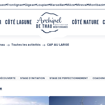
gues
Frontignan
Gigean
Loupian
Marseillan
Mèze
Mireval
Montbazin
R
CÔTÉ LAGUNE
CÔTÉ NATURE
Thau
Toutes les activités
CAP AU LARGE
DÉCOUVERTE
STAGE D’INITIATION
STAGE DE PERFECTIONNEMENT
COACHIN
re