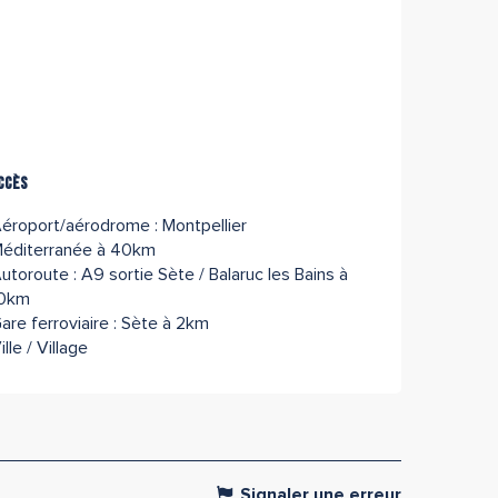
ccès
ccès
éroport/aérodrome : Montpellier
éditerranée à 40km
utoroute : A9 sortie Sète / Balaruc les Bains à
0km
are ferroviaire : Sète à 2km
ille / Village
Signaler une erreur