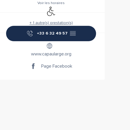
Voir les horaires
Accès handicapés
+ 1 autre(s) prestation(s)
+33 6 32 49 57
▒▒
www.capaularge.org
Page Facebook