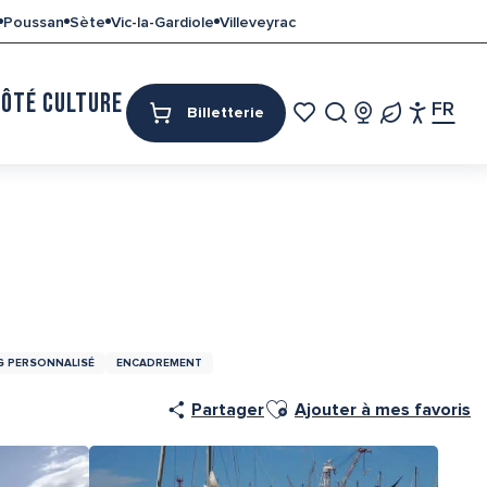
Poussan
Sète
Vic-la-Gardiole
Villeveyrac
CÔTÉ CULTURE
MON SÉJOUR
FR
Billetterie
Access
Recherche
Voir les favoris
Pa
G PERSONNALISÉ
ENCADREMENT
Ajouter aux favoris
Partager
Ajouter à mes favoris