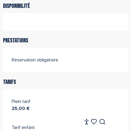
Disponibilité
Prestations
Réservation obligatoire
Tarifs
Plein tarif
25,00 €
FR
Tarif enfant
Accessibilité
Recherche
Voir les favoris