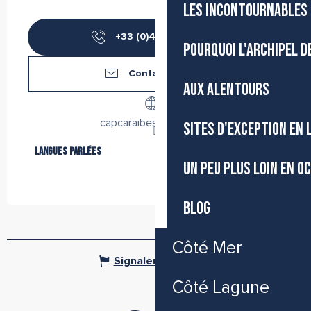
LES INCONTOURNABLES 
+33 (0)4 99 04 07
▒▒
POURQUOI L'ARCHIPEL D
Contactez-nous
AUX ALENTOURS
capcaraibes-loisirs.com
SITES D'EXCEPTION EN
Langues parlées
Langues parlées
UN PEU PLUS LOIN EN O
BLOG
Côté Mer
Signaler une erreur
Côté Lagune