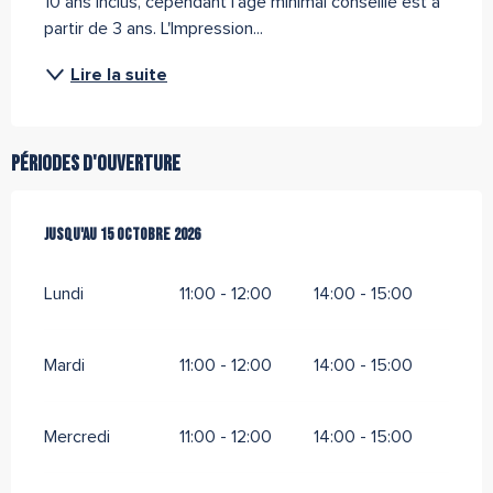
10 ans inclus, cependant l'age minimal conseillé est à 
partir de 3 ans. L'Impression...
Lire la suite
Périodes d'ouverture
Du
Jusqu'au
21 avril 2026
15 octobre 2026
au
15 octobre 2026
Lundi
11:00 - 12:00
14:00 - 15:00
Mardi
11:00 - 12:00
14:00 - 15:00
Mercredi
11:00 - 12:00
14:00 - 15:00