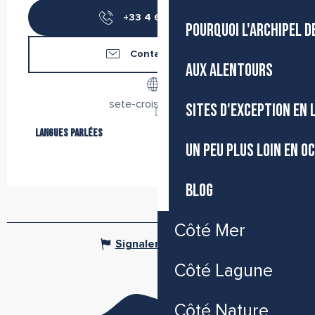
+33 4 67 46 00
▒▒
POURQUOI L'ARCHIPEL D
Contactez-nous
AUX ALENTOURS
sete-croisieres.com
SITES D'EXCEPTION EN
Langues parlées
Langues parlées
UN PEU PLUS LOIN EN O
BLOG
Côté Mer
Signaler une erreur
Côté Lagune
Côté Nature