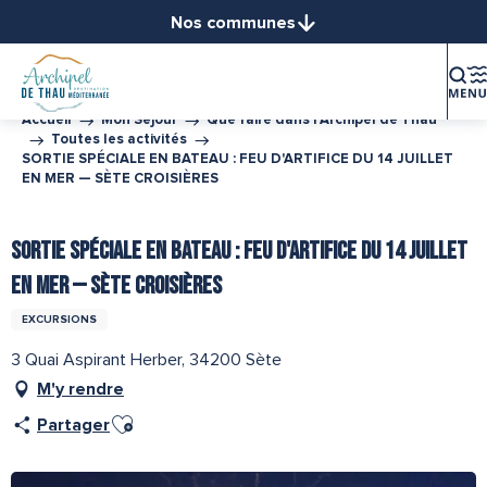
Aller
Nos communes
au
Balaruc-le-Vieux
contenu
Balaruc-les-Bains
principal
Bouzigues
Accueil
Mon Séjour
Que faire dans l’Archipel de Thau
Toutes les activités
Frontignan
SORTIE SPÉCIALE EN BATEAU : FEU D'ARTIFICE DU 14 JUILLET
Gigean
EN MER — SÈTE CROISIÈRES
Loupian
Marseillan
SORTIE SPÉCIALE EN BATEAU : FEU D'ARTIFICE DU 14 JUILLET
Mèze
EN MER — SÈTE CROISIÈRES
Mireval
EXCURSIONS
Montbazin
Poussan
3 Quai Aspirant Herber, 34200 Sète
Sète
M'y rendre
Vic-la-Gardiole
Ajouter aux favoris
Partager
Villeveyrac