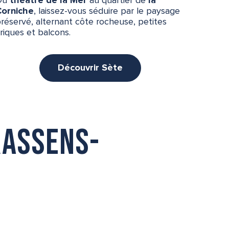
Du
théâtre de la Mer
au quartier de
la
Corniche
, laissez-vous séduire par le paysage
réservé, alternant côte rocheuse, petites
riques et balcons.
Découvrir Sète
rassens-