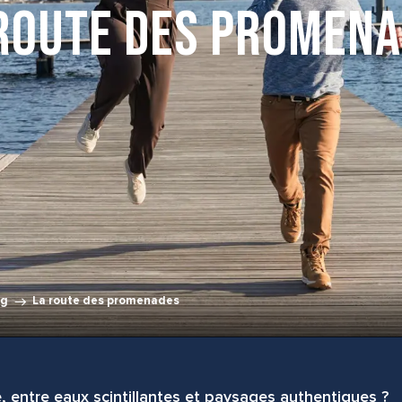
route des promen
og
La route des promenades
 entre eaux scintillantes et paysages authentiques ?