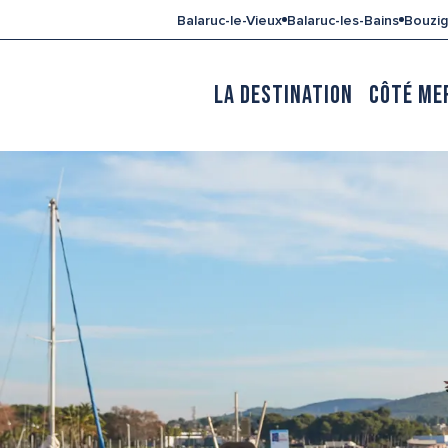
Aller
Balaruc-le-Vieux
Balaruc-les-Bains
Bouzi
au
contenu
principal
LA DESTINATION
CÔTÉ ME