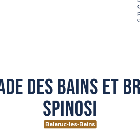
p
c
de des Bains et B
Spinosi
Balaruc-les-Bains