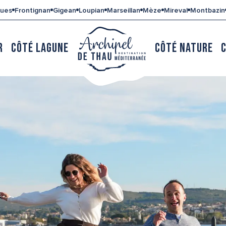
gues
Frontignan
Gigean
Loupian
Marseillan
Mèze
Mireval
Montbazin
R
CÔTÉ LAGUNE
CÔTÉ NATURE