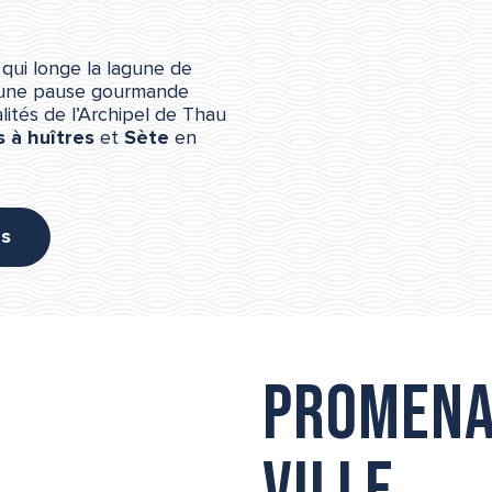
 qui longe la lagune de
d’une pause gourmande
lités de l’Archipel de Thau
s à huîtres
et
Sète
en
es
Promena