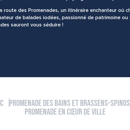
sa route des Promenades, un itinéraire enchanteur où c
amateur de balades iodées, passionné de patrimoine ou
des sauront vous séduire !
avoris
rc
Promenade des Bains et Brassens-Spinos
Promenade en cœur de ville