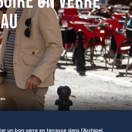
boire un verre
hau
hau
er un bon verre en terrasse dans l’Archipel