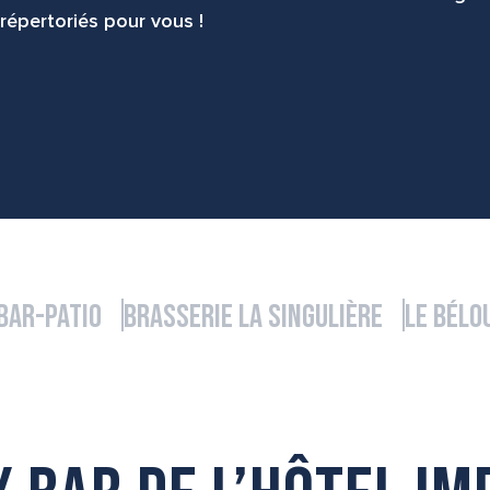
répertoriés pour vous !
avoris
 bar-patio
Brasserie La Singulière
Le Bélo