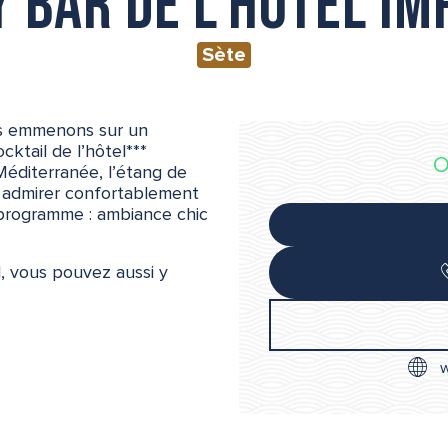
y Bar de l’hôtel Im
Sète
ous emmenons sur un
ktail de l’hôtel***
O
Méditerranée, l’étang de
z admirer confortablement
 programme : ambiance chic
l, vous pouvez aussi y
w