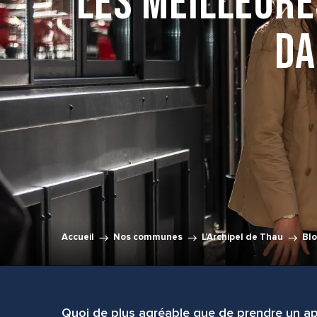
Les meilleure
da
Accueil
Nos communes
L’Archipel de Thau
Bl
Quoi de plus agréable que de prendre un apé