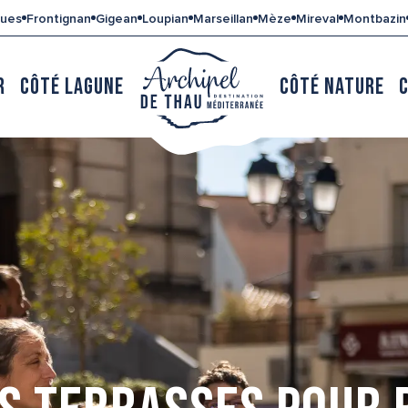
gues
Frontignan
Gigean
Loupian
Marseillan
Mèze
Mireval
Montbazin
R
CÔTÉ LAGUNE
CÔTÉ NATURE