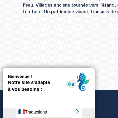
l’eau. Villages anciens tournés vers l’étang,
territoire. Un patrimoine vivant, transmis de
MUSÉE DE L'ÉTANG DE THAU – LOUIS HIGOUNET
LES PRÉS DE SOUPIÉ
LA RÉSERVE NATURELLE DU BAGNAS
LE DOMAINE DE BELLEVUE
POINTE DES ONGLOUS
LE LAC DU SESQUIER
LE CANAL DU MIDI
Côté Mer
LES PRÉS DU BAUGÉ
LA CONQUE
LA CRIQUE DE L'ANGLE
CHÂTEAU DE GIRARD
Nous contacter