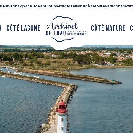
gues
Frontignan
Gigean
Loupian
Marseillan
Mèze
Mireval
Montbazin
R
CÔTÉ LAGUNE
CÔTÉ NATURE