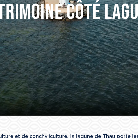
trimoine côté lag
lture et de conchyliculture, la lagune de Thau porte le