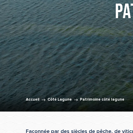
Pa
Accueil
Côté Lagune
Patrimoine côté lagune
Façonnée par des siècles de pêche, de viticu