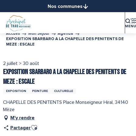
Aller
Nos communes
au
Balaruc-le-Vieux
contenu
Balaruc-les-Bains
principal
Bouzigues
Accueil
Mon Séjour
Agenda
EXPOSITION SBARBARO A LA CHAPELLE DES PENITENTS DE
Frontignan
MEZE : ESCALE
Gigean
Loupian
2 juillet > 30 août
Marseillan
EXPOSITION SBARBARO A LA CHAPELLE DES PENITENTS DE
Mèze
MEZE : ESCALE
Mireval
Montbazin
EXPOSITION
PEINTURE
CULTURELLE
Poussan
CHAPELLE DES PENITENTS Place Monseigneur Hiral, 34140
Sète
Mèze
Vic-la-Gardiole
M'y rendre
Villeveyrac
Ajouter aux favoris
Partager