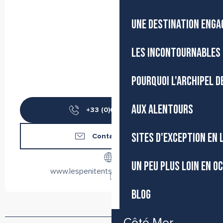
UNE DESTINATION ENGA
LES INCONTOURNABLES 
POURQUOI L'ARCHIPEL D
AUX ALENTOURS
+33 (0)6248008
▒▒
SITES D'EXCEPTION EN
Contactez-nous
UN PEU PLUS LOIN EN O
www.lespenitentsmeze.wixsite.com
BLOG