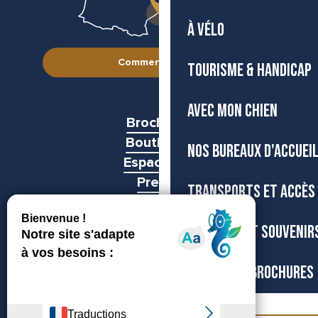
À VÉLO
Comment venir ?
TOURISME & HANDICAP
AVEC MON CHIEN
Brochures
Boutiques
NOS BUREAUX D'ACCUEI
Espace pro
Presse
TRANSPORTS ET ACCÈS
Groupes
BOUTIQUE ET SOUVENIR
CARTES ET BROCHURES