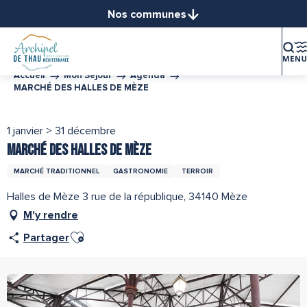
Aller
Nos communes
au
Balaruc-le-Vieux
contenu
Balaruc-les-Bains
principal
Bouzigues
Accueil
Mon Séjour
Agenda
MARCHÉ DES HALLES DE MÈZE
Frontignan
Gigean
1 janvier > 31 décembre
Loupian
MARCHÉ DES HALLES DE MÈZE
Marseillan
Mèze
MARCHÉ TRADITIONNEL
GASTRONOMIE
TERROIR
Mireval
Halles de Mèze 3 rue de la république, 34140 Mèze
Montbazin
M'y rendre
Poussan
Ajouter aux favoris
Partager
Sète
Vic-la-Gardiole
Villeveyrac