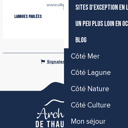
www.ville-meze.fr
SITES D'EXCEPTION EN
Langues parlées
Langues parlées
UN PEU PLUS LOIN EN O
BLOG
Côté Mer
Signaler une erreur
Côté Lagune
Côté Nature
Côté Culture
Mon séjour