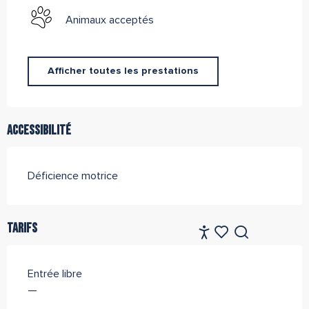
Animaux acceptés
Afficher toutes les prestations
Accessibilité
Déficience motrice
Tarifs
FR
Accessibilité
Recherche
Voir les favoris
Entrée libre
—