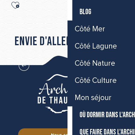
Ajouter aux favoris
BLOG
ANNA MARIA 4
Côté Mer
ESCONDIDA CROISIERES
Envie d'aller plus loin...
DU VENT DANS LES HAUBANS
Côté Lagune
Où manger dans l’Archipel de Thau
Côté Nature
Côté Culture
FR
Accessibilité
Recherche
Voir les favoris
Mon séjour
OÙ DORMIR DANS L'ARCH
QUE FAIRE DANS L'ARCH
Nous contacter