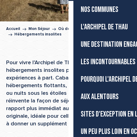
NOS COMMUNES
L'ARCHIPEL DE THAU
Accueil
Mon Séjour
Où dormir dans l’Archipel de Thau
Hébergements insolites
UNE DESTINATION ENGA
LES INCONTOURNABLES 
Pour vivre l’Archipel de Thau autrement, les
hébergements insolites proposent des
POURQUOI L'ARCHIPEL D
expériences à part. Cabanes perchées,
hébergements flottants, tentes nature, roulottes
ou nuits sous les étoiles : chaque adresse
AUX ALENTOURS
réinvente la façon de séjourner et offre un
rapport plus immédiat au paysage. Une formule
SITES D'EXCEPTION EN
originale, idéale pour celles et ceux qui cherchent
à donner un supplément d’âme à leur séjour.
UN PEU PLUS LOIN EN O