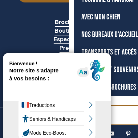
AVEC MON CHIEN
Brochures
Boutiques
NOS BUREAUX D'ACCUEI
Espace pro
Presse
TRANSPORTS ET ACCÈS
Groupes
BOUTIQUE ET SOUVENIR
CARTES ET BROCHURES
Billetterie
©Archipel de Thau, 2026
Accessibilité
Mentions légales