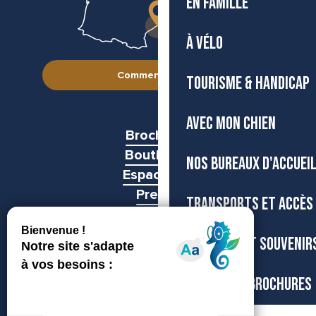
EN FAMILLE
À VÉLO
Comment venir ?
TOURISME & HANDICAP
AVEC MON CHIEN
Brochures
Boutiques
NOS BUREAUX D'ACCUEI
Espace pro
Presse
TRANSPORTS ET ACCÈS
Groupes
BOUTIQUE ET SOUVENIR
CARTES ET BROCHURES