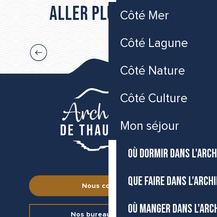
Aller plus loin...
Côté Mer
Côté Lagune
Une balade à cheval à travers le bois des Aresquiers
Côté Nature
Côté Culture
Mon séjour
OÙ DORMIR DANS L'ARCH
QUE FAIRE DANS L'ARCH
Nous contacter
OÙ MANGER DANS L'ARC
Nos bureaux d’accueil