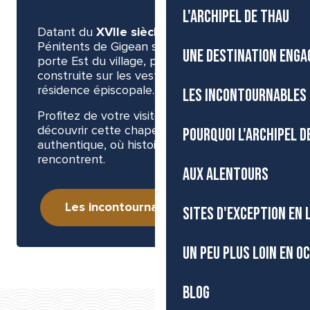
L'ARCHIPEL DE THAU
Datant du
XVIIe siècle
, la chapelle des
Pénitents de Gigean se situe près de la
UNE DESTINATION ENGA
porte Est du village, probablement
construite sur les vestiges de l’ancienne
résidence épiscopale.
LES INCONTOURNABLES 
Profitez de votre visite à Gigean pour
découvrir cette chapelle et son cadre
POURQUOI L'ARCHIPEL D
authentique, où histoire et nature se
rencontrent.
AUX ALENTOURS
Les incontournables de Gigean
SITES D'EXCEPTION EN
UN PEU PLUS LOIN EN O
BLOG