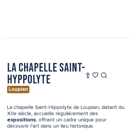
La chapelle Saint-
FR
Hyppolyte
Accessibilité
Recherche
Voir les favoris
Loupian
La chapelle Saint-Hippolyte de Loupian, datant du
XIIe siècle, accueille régulièrement des
expositions
, offrant un cadre unique pour
découvrir l’art dans un lieu historique.