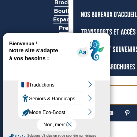
Brochures
Boutiques
NOS BUREAUX D'ACCUEI
Espace pro
Presse
TRANSPORTS ET ACCÈS
Groupes
BOUTIQUE ET SOUVENIR
CARTES ET BROCHURES
Billetterie
©Archipel de Thau, 2026
Accessibilité
Mentions légales
Gestion du consentement
Plan du site