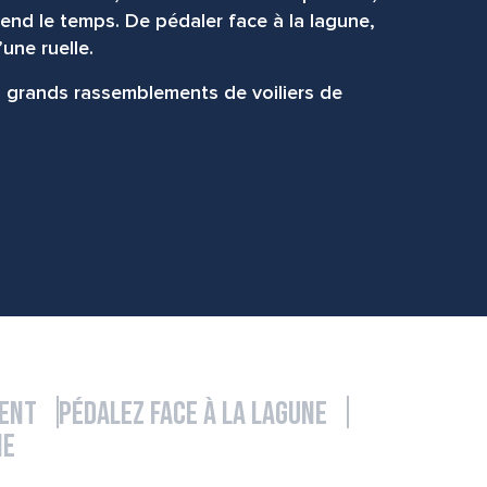
prend le temps. De pédaler face à la lagune,
une ruelle.
lus grands rassemblements de voiliers de
ent
Pédalez face à la lagune
ne