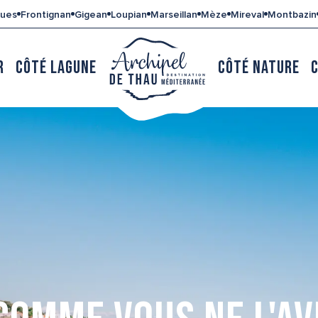
gues
Frontignan
Gigean
Loupian
Marseillan
Mèze
Mireval
Montbazin
R
CÔTÉ LAGUNE
CÔTÉ NATURE