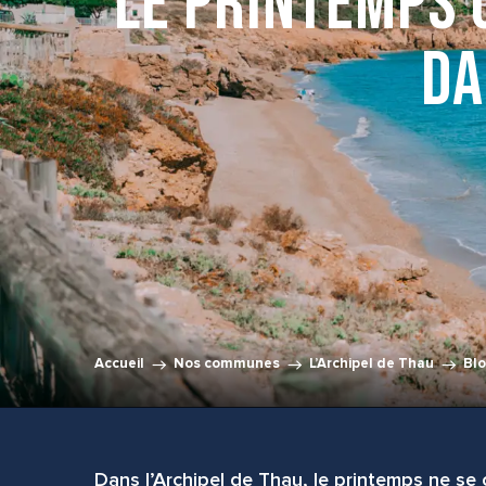
Le printemps 
da
Accueil
Nos communes
L’Archipel de Thau
Bl
Dans l’Archipel de Thau, le printemps ne se c