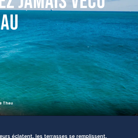
ez jamais vécu
hau
de Thau
leurs éclatent, les terrasses se remplissent,