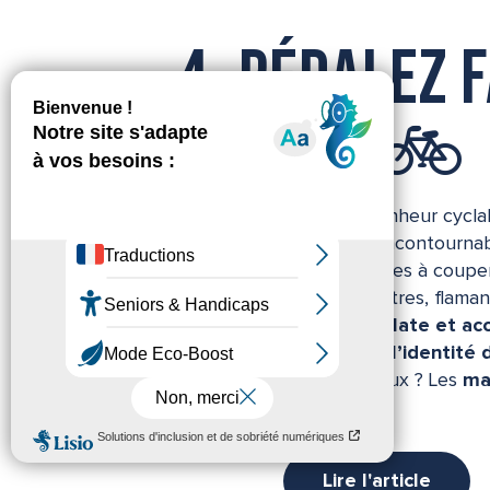
4. Pédalez f
lagune 🚲
54 kilomètres de pur bonheur cyclab
de Thau à vélo
est un incontourna
deux-roues et de paysages à couper l
de caractère, parcs à huîtres, flama
viticoles,
cette boucle plate et ac
immersion totale dans l’identité d
si vous avez un petit creux ? Les
ma
n’attendent que vous.
Lire l'article