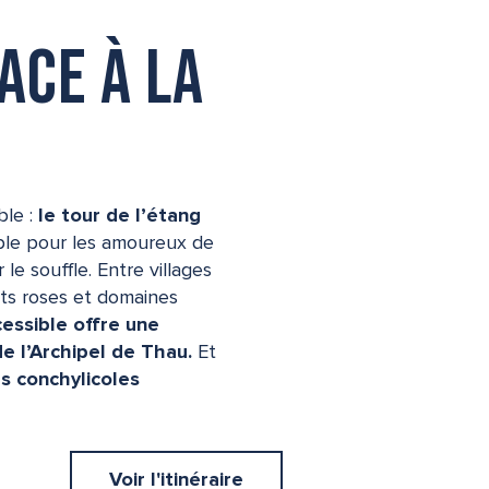
ace à la
le :
le tour de l’étang
ble pour les amoureux de
e souffle. Entre villages
nts roses et domaines
cessible offre une
e l’Archipel de Thau.
Et
s conchylicoles
Voir l'itinéraire