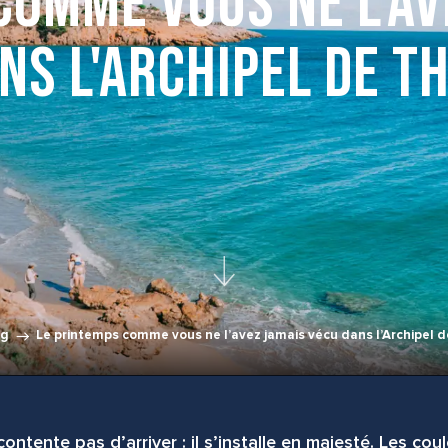
comme vous ne l'av
ns l'Archipel de T
og
Le printemps comme vous ne l’avez jamais vécu dans l’Archipel 
ontente pas d’arriver : il s’installe en majesté. Les cou