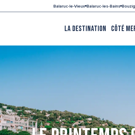
Aller
Balaruc-le-Vieux
Balaruc-les-Bains
Bouzi
au
contenu
principal
LA DESTINATION
CÔTÉ ME