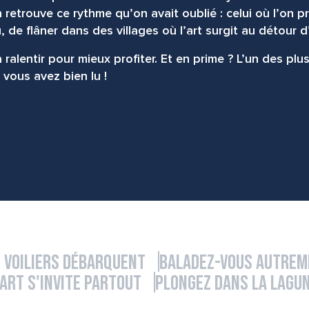
n retrouve ce rythme qu’on avait oublié : celui où l’on 
 de flâner dans des villages où l’art surgit au détour d’
à ralentir pour mieux profiter. Et en prime ? L’un des p
vous avez bien lu !
avoris
 voiliers débarquent
Baladez-vous autrem
'art s'invite partout
Plongez dans la lagu