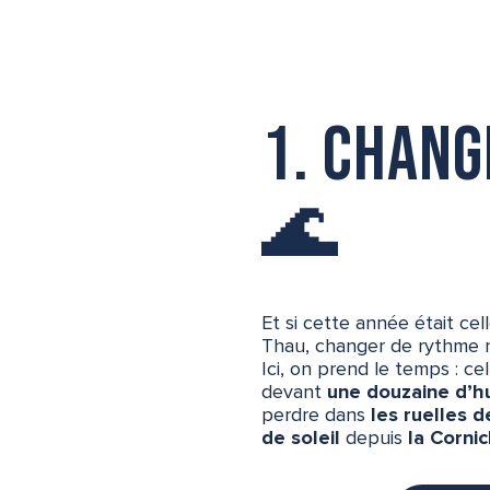
1. Chang
🌊
Et si cette année était cel
Thau, changer de rythme n
Ici, on prend le temps : ce
devant
une douzaine d’hu
perdre dans
les ruelles 
de soleil
depuis
la Corni