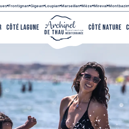
gues
Frontignan
Gigean
Loupian
Marseillan
Mèze
Mireval
Montbazin
R
CÔTÉ LAGUNE
CÔTÉ NATURE