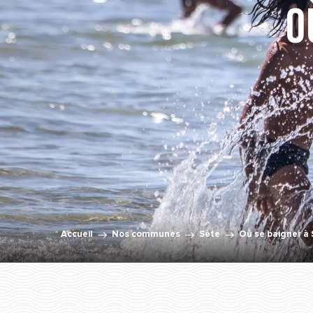
O
Accueil
Nos communes
Sète
Où se baigner à 
PLAGE DU LAZARET