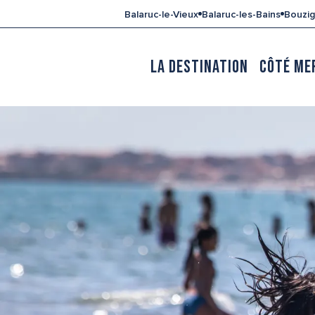
Aller
Balaruc-le-Vieux
Balaruc-les-Bains
Bouzi
au
contenu
principal
LA DESTINATION
CÔTÉ ME