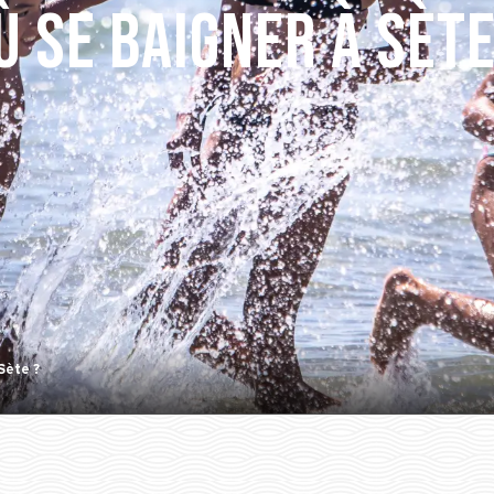
ù se baigner à Sète
Sète ?