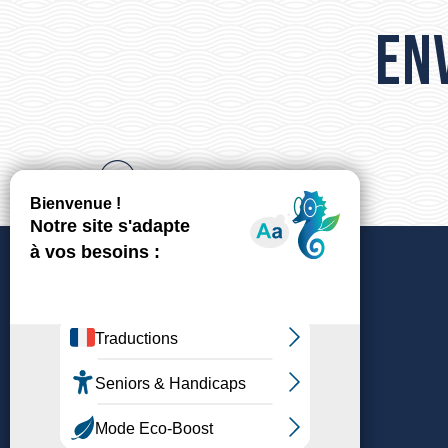
PLAGE DU VASSAL
Env
PLAGE DU CASTELLAS
CENTRE BALNÉAIRE RAOUL-FONQUERNE
PLAGE DU LIDO
PLAGE DU JALABERT
PLAGE DE LA BALEINE
PLAGE DE LA CORNICHE
PLAGE DES 3 DIGUES
PLAGE DE LA FONTAINE
PLAGE DES QUILLES
CRIQUE DE LA VIGIE - LA NAU
Nous contacter
Nos bureaux d’accueil
Newsletter