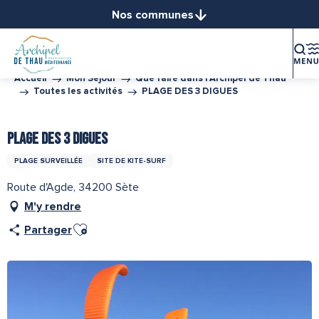
Aller
Nos communes
au
Balaruc-le-Vieux
contenu
Balaruc-les-Bains
principal
Bouzigues
Accueil
Mon Séjour
Que faire dans l’Archipel de Thau
Toutes les activités
PLAGE DES 3 DIGUES
Frontignan
Gigean
PLAGE DES 3 DIGUES
Loupian
Marseillan
PLAGE SURVEILLÉE
SITE DE KITE-SURF
Mèze
Route d'Agde, 34200 Sète
Mireval
M'y rendre
Montbazin
Ajouter aux favoris
Partager
Poussan
Sète
Vic-la-Gardiole
Villeveyrac