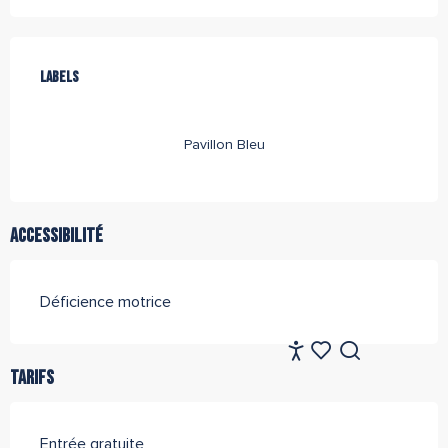
Offres de prestations
Labels
Labels
Pavillon Bleu
Accessibilité
Déficience motrice
FR
Accessibilité
Recherche
Tarifs
Voir les favoris
Entrée gratuite