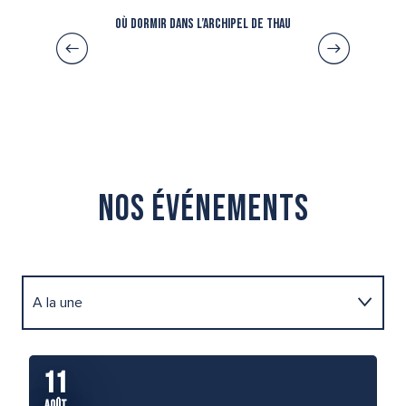
Où dormir dans l’Archipel de Thau
Nos événements
A la une
Festivals
11
1
AOÛT
AO