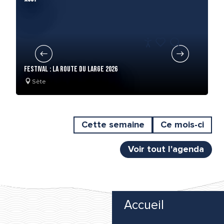
Spectacles
Expositions
FR
Accessibilité
Recherche
Voir les favoris
Pour les enfants
FESTIVAL : LA ROUTE DU LARGE 2026
LE
Sète
Visites & Excursions
Marchés
Cette semaine
Ce mois-ci
Voir tout l'agenda
Accueil