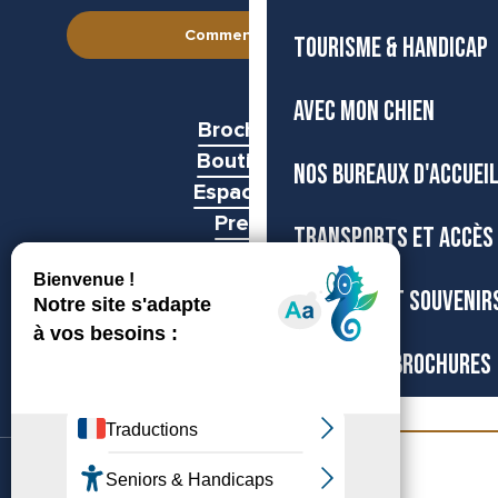
Comment venir ?
TOURISME & HANDICAP
AVEC MON CHIEN
Brochures
Boutiques
NOS BUREAUX D'ACCUEI
Espace pro
Presse
TRANSPORTS ET ACCÈS
Groupes
BOUTIQUE ET SOUVENIR
CARTES ET BROCHURES
Billetterie