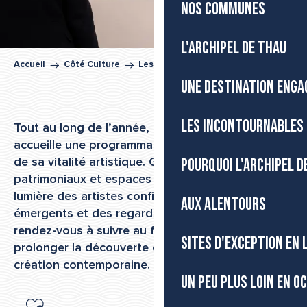
NOS COMMUNES
L'ARCHIPEL DE THAU
Accueil
Côté Culture
Les expositions
UNE DESTINATION ENGA
LES INCONTOURNABLES 
Tout au long de l’année, l’Archipel de Thau
accueille une programmation d’expositions reflet
POURQUOI L'ARCHIPEL D
de sa vitalité artistique. Galeries, musées, lieux
patrimoniaux et espaces culturels mettent en
lumière des artistes confirmés, des talents
AUX ALENTOURS
émergents et des regards venus d’ailleurs. Des
rendez-vous à suivre au fil des saisons, pour
SITES D'EXCEPTION EN
prolonger la découverte du territoire par la
création contemporaine.
UN PEU PLUS LOIN EN O
Ajouter aux favoris