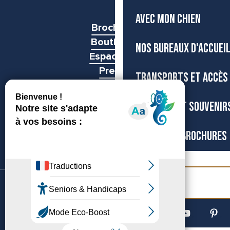
AVEC MON CHIEN
Brochures
Boutiques
NOS BUREAUX D'ACCUEI
Espace pro
Presse
TRANSPORTS ET ACCÈS
Groupes
BOUTIQUE ET SOUVENIR
CARTES ET BROCHURES
Billetterie
©Archipel de Thau, 2026
Accessibilité
Mentions légales
Gestion du consentement
Plan du site