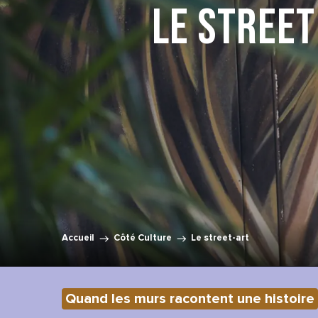
Le street
Accueil
Côté Culture
Le street-art
Quand les murs racontent une histoire