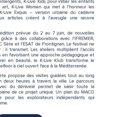
émergents, K-Live Kids pour initier les enfants
 art, K-Live Women qui met à l’honneur les
e K-Live Exquis – version urbaine du cadavre
eux artistes créent à l’aveugle une œuvre
dition prévue du 2 au 7 juin, de nouvelles
s grâce à des collaborations avec l’IFREMER,
 Sète et l’ESAT de Frontignan. Le festival ne
 il transmet. Les ateliers multiplient l’accès
es en favorisant une approche pédagogique et
urer en beauté, le K-Live Klub transforme le
floor à ciel ouvert face à la Méditerranée.
ète propose des visites guidées tout au long
n deux heures à travers la ville. Le parcours
avec du dénivelé permet de saisir toute la
urbaine de ce projet unique. Un plan du MACO
e pour les explorateurs indépendants qui
hme.