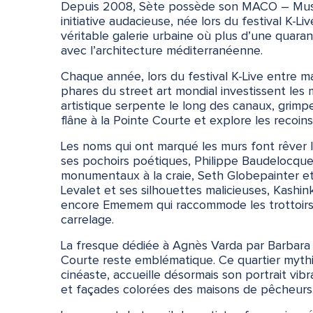
Depuis 2008, Sète possède son MACO – Musé
initiative audacieuse, née lors du festival K-Liv
véritable galerie urbaine où plus d’une quara
avec l’architecture méditerranéenne.
Chaque année, lors du festival K-Live entre mai
phares du street art mondial investissent les 
artistique serpente le long des canaux, grimp
flâne à la Pointe Courte et explore les recoins
Les noms qui ont marqué les murs font rêver l
ses pochoirs poétiques, Philippe Baudelocque
monumentaux à la craie, Seth Globepainter e
Levalet et ses silhouettes malicieuses, Kashi
encore Ememem qui raccommode les trottoir
carrelage.
La fresque dédiée à Agnès Varda par Barbara 
Courte reste emblématique. Ce quartier mythi
cinéaste, accueille désormais son portrait vib
et façades colorées des maisons de pêcheurs