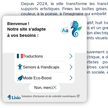
Depuis 2024, la ville transforme les trans
supports artistiques. Finies les boîtes gris
couleur, à la poésie, à l’imaginaire qui embellit
Dans le cadre d’un budget participatif, huit 
métamorphosés par quatre peintres et un gra
béton, indispensables à la distribution électr
du regard, sont devenus des éléments visuels
colorent les rues de Mèze.
Cette initiative s’inscrit dans un mouvement
Enedis, gestionnaire du réseau électrique, a
avec les communes et les artistes po
« maisonnettes » d’environ 12 mètres carrés.
mobilier urbain, créer de la cohésion sociale, e
une visibilité qu’ils méritent.