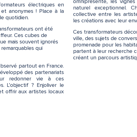
omnipresente, les vignes
formateurs électriques en
naturel exceptionnel. C
es et anonymes ! Place à la
collective entre les artis
 le quotidien.
les créations avec leur en
transformateurs ont été
Ces transformateurs décor
ffeur. Ces cubes de
ville, des sujets de conver
ique mais souvent ignorés
promenade pour les habitan
 remarquables qui
partent à leur recherche 
créant un parcours artistiq
 observé partout en France.
 développé des partenariats
ur redonner vie à ces
 L’objectif ? Enjoliver le
t offrir aux artistes locaux