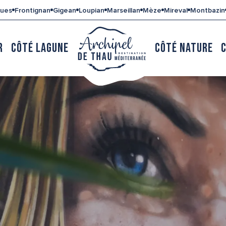
gues
Frontignan
Gigean
Loupian
Marseillan
Mèze
Mireval
Montbazin
R
CÔTÉ LAGUNE
CÔTÉ NATURE