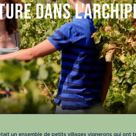
lture dans l'Archip
 était un ensemble de petits villages vignerons qui ont