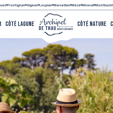
gues
Frontignan
Gigean
Loupian
Marseillan
Mèze
Mireval
Montbazin
R
CÔTÉ LAGUNE
CÔTÉ NATURE