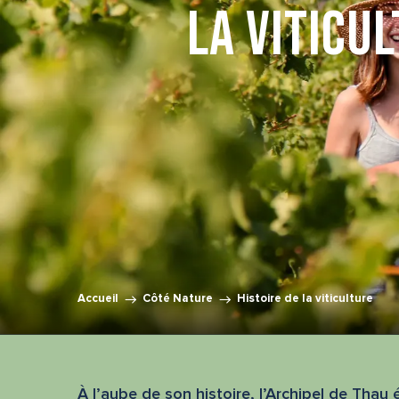
La viticu
Accueil
Côté Nature
Histoire de la viticulture
À l’aube de son histoire, l’Archipel de Thau