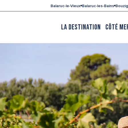
Aller
Balaruc-le-Vieux
Balaruc-les-Bains
Bouzi
au
contenu
principal
LA DESTINATION
CÔTÉ ME