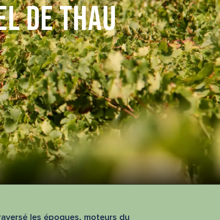
el de Thau
 traversé les époques, moteurs du