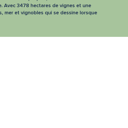
e. Avec 3478 hectares de vignes et une
, mer et vignobles qui se dessine lorsque