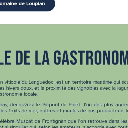
-romaine de Loupian
le de la gastronom
n viticole du Languedoc, est un territoire maritime qui sc
s hivers doux, et la proximité des vignobles avec la lagu
stronomie locale.
nas, découvrez le Picpoul de Pinet, l’un des plus anci
es fruits de mer, huîtres et moules de nos producteurs l
 célèbre Muscat de Frontignan que l’on retrouve dans le
si singulier qui, selon les amateurs, s’accorde avec tout 