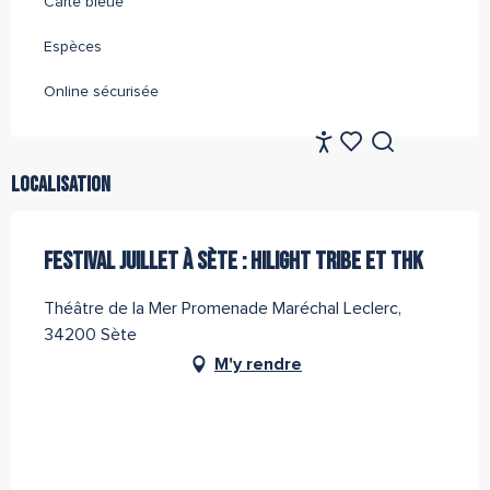
Carte bleue
Espèces
Online sécurisée
FR
Accessibilité
Recherche
Voir les favoris
Localisation
FESTIVAL JUILLET À SÈTE : HILIGHT TRIBE ET THK
Théâtre de la Mer Promenade Maréchal Leclerc,
34200 Sète
M'y rendre