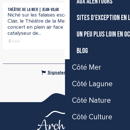
AUX ALENTOURS
THÉÂTRE DE LA MER | JEAN-VILAR
​Niché sur les falaises escarpées du mont Saint-
SITES D'EXCEPTION EN
Clair, le Théâtre de la Mer, extraordinaire salle de
concert en plein air face à la Méditerranée, est le
UN PEU PLUS LOIN EN O
catalyseur de...
Sète
BLOG
Côté Mer
Signaler une erreur
Côté Lagune
Côté Nature
Côté Culture