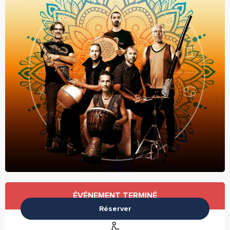
Ouverture et coordonnées
ÉVÉNEMENT TERMINÉ
Réserver
Accès handicapés