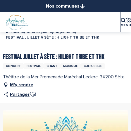
Aller
Nos communes
au
Balaruc-le-Vieux
contenu
Balaruc-les-Bains
principal
Bouzigues
Accueil
Mon Séjour
Agenda
FESTIVAL JUILLET À SÈTE : HILIGHT TRIBE ET THK
Frontignan
Gigean
FESTIVAL JUILLET À SÈTE : HILIGHT TRIBE ET THK
Loupian
Marseillan
CONCERT
FESTIVAL
CHANT
MUSIQUE
CULTURELLE
Mèze
Théâtre de la Mer Promenade Maréchal Leclerc, 34200 Sète
Mireval
M'y rendre
Montbazin
Ajouter aux favoris
Partager
Poussan
Sète
Vic-la-Gardiole
Villeveyrac