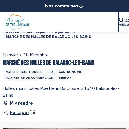
Aller
Nos communes
au
Balaruc-le-Vieux
contenu
Balaruc-les-Bains
principal
Bouzigues
Accueil
Mon Séjour
Agenda
MARCHÉ DES HALLES DE BALARUC-LES-BAINS
Frontignan
Gigean
1 janvier > 31 décembre
Loupian
MARCHÉ DES HALLES DE BALARUC-LES-BAINS
Marseillan
Mèze
MARCHÉ TRADITIONNEL
BIO
GASTRONOMIE
Mireval
MANIFESTATION COMMERCIALE
TERROIR
Montbazin
Halles municipales Rue Henri Barbusse, 34540 Balaruc-les-
Poussan
Bains
Sète
M'y rendre
Vic-la-Gardiole
Ajouter aux favoris
Partager
Villeveyrac