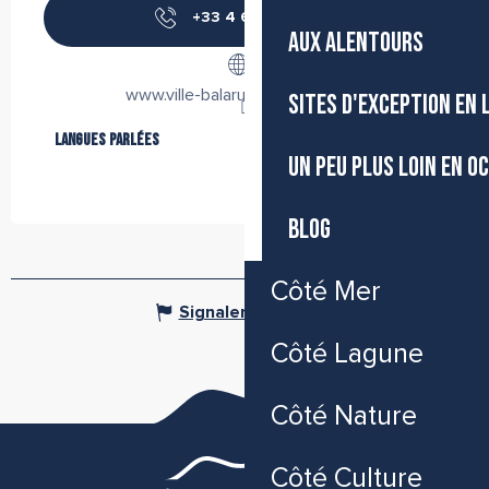
+33 4 67 46 81
▒▒
AUX ALENTOURS
www.ville-balaruc-les-bains.com
SITES D'EXCEPTION EN
Langues parlées
Langues parlées
UN PEU PLUS LOIN EN O
BLOG
Côté Mer
Signaler une erreur
Côté Lagune
Côté Nature
Côté Culture