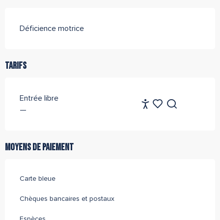
Déficience motrice
Tarifs
Entrée libre
FR
—
Accessibilité
Recherche
Voir les favoris
Moyens de paiement
Carte bleue
Chèques bancaires et postaux
Espèces