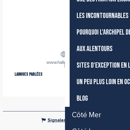
LES INCONTOURNABLES 
POURQUOI L'ARCHIPEL D
AUX ALENTOURS
www.halles-sete.fr
SITES D'EXCEPTION EN
Langues parlées
Langues parlées
UN PEU PLUS LOIN EN O
BLOG
Côté Mer
Signaler une erreur