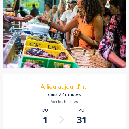
Ouverture et coordonnées
A lieu aujourd'hui
dans 22 minutes
Voir les horaires
DU
AU
1
31