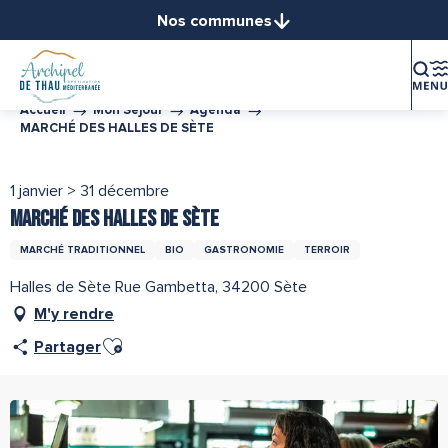
Aller
Nos communes
au
Balaruc-le-Vieux
contenu
Balaruc-les-Bains
principal
Bouzigues
Accueil
Mon Séjour
Agenda
MARCHÉ DES HALLES DE SÈTE
Frontignan
Gigean
1 janvier > 31 décembre
Loupian
MARCHÉ DES HALLES DE SÈTE
Marseillan
Mèze
MARCHÉ TRADITIONNEL
BIO
GASTRONOMIE
TERROIR
Mireval
Halles de Sète Rue Gambetta, 34200 Sète
Montbazin
M'y rendre
Poussan
Ajouter aux favoris
Partager
Sète
Vic-la-Gardiole
Villeveyrac