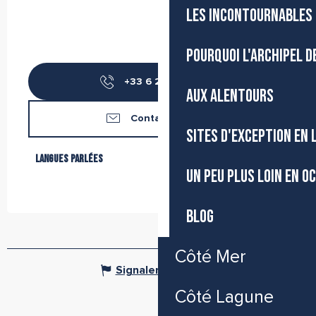
LES INCONTOURNABLES 
POURQUOI L'ARCHIPEL D
+33 6 26 25 36
▒▒
AUX ALENTOURS
Contactez-nous
SITES D'EXCEPTION EN
Langues parlées
Langues parlées
UN PEU PLUS LOIN EN O
BLOG
Côté Mer
Signaler une erreur
Côté Lagune