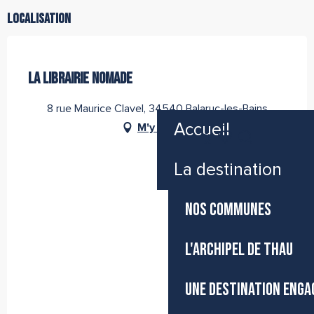
Localisation
Partenaire de l''Office de Tourisme Archipel de Thau
LA LIBRAIRIE NOMADE
8 rue Maurice Clavel, 34540 Balaruc-les-Bains
Accueil
M'y rendre
FR
Accessibilité
Recherche
Voir les favoris
La destination
NOS COMMUNES
L'ARCHIPEL DE THAU
UNE DESTINATION ENGA