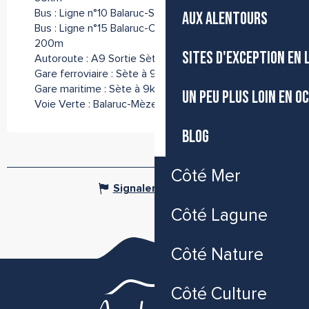
Bus : Ligne n°10 Balaruc-Sète-Balaruc à 300m
AUX ALENTOURS
Bus : Ligne n°15 Balaruc-Centre commercial à
200m
SITES D'EXCEPTION EN
Autoroute : A9 Sortie Sète n°33 à 3km
Gare ferroviaire : Sète à 9km
Gare maritime : Sète à 9km
UN PEU PLUS LOIN EN O
Voie Verte : Balaruc-Mèze à 3km
BLOG
Côté Mer
Signaler une erreur
Côté Lagune
Côté Nature
Côté Culture