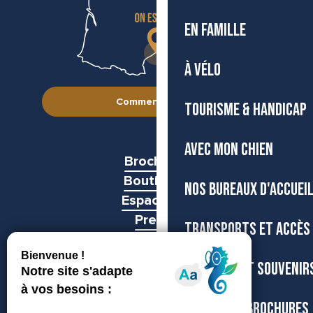
EN FAMILLE
À VÉLO
Comment venir ?
TOURISME & HANDICAP
AVEC MON CHIEN
Brochures
Boutiques
NOS BUREAUX D'ACCUEI
Espace pro
Presse
TRANSPORTS ET ACCÈS
Groupes
BOUTIQUE ET SOUVENIR
CARTES ET BROCHURES