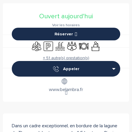
Ouverture et coordonnées
Ouvert aujourd'hui
Voir les horaires
Réserver
Air conditionné
Parking
Piscine
Salle de réunion
Restaurant
Séminaires
+ 51 autre(s) prestation(s)
Appeler
www.belambra.fr
Description
Dans un cadre exceptionnel, en bordure de la lagune 