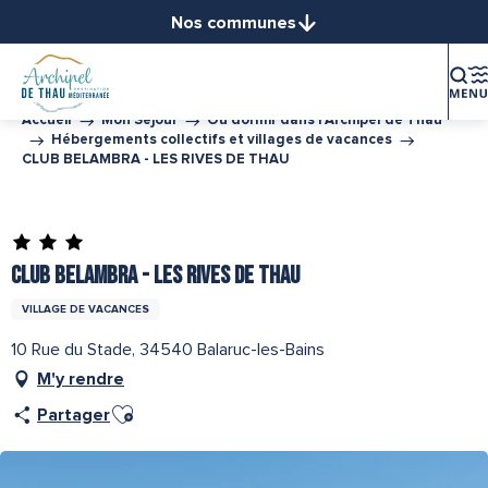
Aller
Nos communes
au
Balaruc-le-Vieux
contenu
Balaruc-les-Bains
principal
Bouzigues
Accueil
Mon Séjour
Où dormir dans l’Archipel de Thau
Hébergements collectifs et villages de vacances
Frontignan
CLUB BELAMBRA - LES RIVES DE THAU
Gigean
Loupian
Partenaire de l''Office de Tourisme Archipel de Thau
Marseillan
Mèze
CLUB BELAMBRA - LES RIVES DE THAU
Mireval
VILLAGE DE VACANCES
Montbazin
10 Rue du Stade, 34540 Balaruc-les-Bains
Poussan
M'y rendre
Sète
Ajouter aux favoris
Vic-la-Gardiole
Partager
Villeveyrac