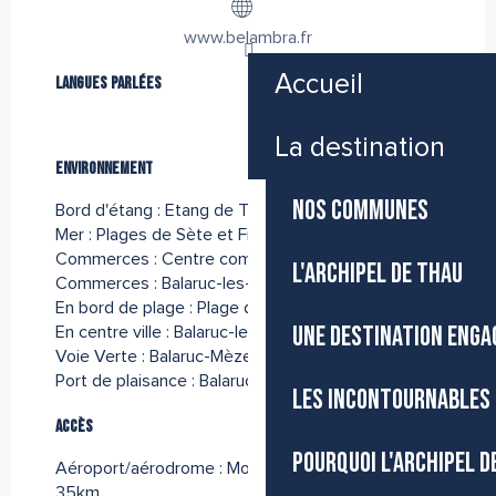
www.belambra.fr
Accueil
Langues parlées
Langues parlées
La destination
Environnement
Environnement
NOS COMMUNES
Bord d'étang :
Etang de Thau
(100m)
Mer :
Plages de Sète et Frontignan
(12km)
Commerces :
Centre commercial
(2km)
L'ARCHIPEL DE THAU
Commerces :
Balaruc-les-Bains
En bord de plage :
Plage de l'Etang de Thau
(50m)
UNE DESTINATION ENGA
En centre ville :
Balaruc-les-Bains
Voie Verte :
Balaruc-Mèze
(2km)
Port de plaisance :
Balaruc-les-Bains
(1km)
LES INCONTOURNABLES 
Accès
Accès
POURQUOI L'ARCHIPEL D
Aéroport/aérodrome : Montpellier Méditerranée à
35km