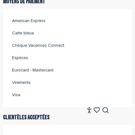
Moyens de paiement
American Express
Carte bleue
Chèque Vacances Connect
Espèces
Eurocard - Mastercard
Virements
Visa
FR
Accessibilité
Clientèles acceptées
Recherche
Voir les favoris