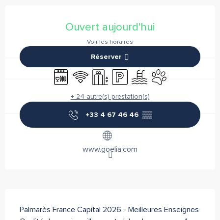
Ouverture et coordonnées
Ouvert aujourd'hui
Voir les horaires
Réserver
Lave vaisselle
WiFi
Ascenseur
Parking
Piscine
Animaux acceptés
+ 24 autre(s) prestation(s)
+33 4 67 46 46
▒▒
www.goelia.com
Description
Palmarès France Capital 2026 - Meilleures Enseignes 