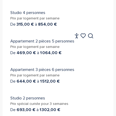
Studio 4 personnes
Prix par logement par semaine
De
315,00 €
à
854,00 €
FR
Appartement 2 pièces 5 personnes
Accessibilité
Recherche
Voir les favoris
Prix par logement par semaine
De
469,00 €
à
1 064,00 €
Appartement 3 pièces 6 personnes
Prix par logement par semaine
De
644,00 €
à
1 512,00 €
Studio 2 personnes
Prix spécial curiste pour 3 semaines
De
693,00 €
à
1 302,00 €