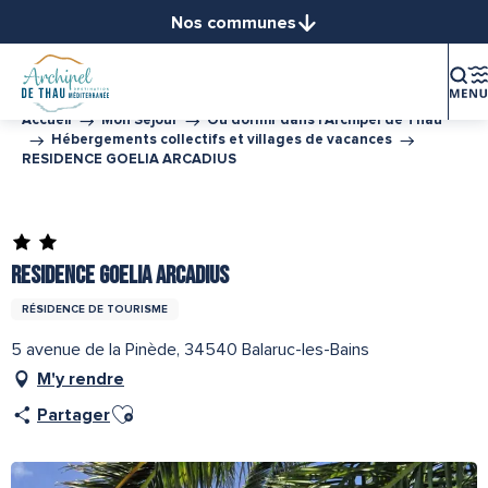
Aller
Nos communes
au
Balaruc-le-Vieux
contenu
Balaruc-les-Bains
principal
Bouzigues
Accueil
Mon Séjour
Où dormir dans l’Archipel de Thau
Hébergements collectifs et villages de vacances
Frontignan
RESIDENCE GOELIA ARCADIUS
Gigean
Loupian
Partenaire de l''Office de Tourisme Archipel de Thau
Marseillan
Mèze
RESIDENCE GOELIA ARCADIUS
Mireval
RÉSIDENCE DE TOURISME
Montbazin
5 avenue de la Pinède, 34540 Balaruc-les-Bains
Poussan
M'y rendre
Sète
Ajouter aux favoris
Vic-la-Gardiole
Partager
Villeveyrac