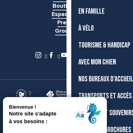
Boutiques
EN FAMILLE
Espace pro
Presse
À VÉLO
Groupes
TOURISME & HANDICAP
AVEC MON CHIEN
NOS BUREAUX D'ACCUEI
TRANSPORTS ET ACCÈS
©Archipel de Thau, 2026
Accessibilité
Mentions légales
BOUTIQUE ET SOUVENIR
Gestion du consentement
Plan du site
CARTES ET BROCHURES