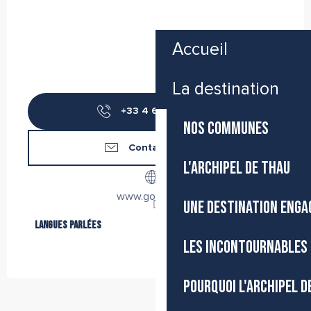
Accueil
La destination
+33 4 67 46 46
▒▒
NOS COMMUNES
Contactez-nous
L'ARCHIPEL DE THAU
www.goelia.com
UNE DESTINATION ENGA
Langues parlées
Langues parlées
LES INCONTOURNABLES 
POURQUOI L'ARCHIPEL D