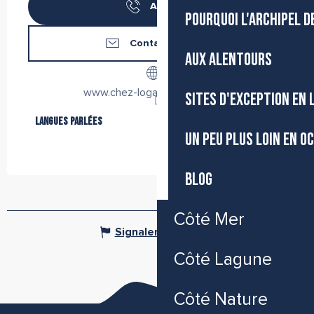
Appeler
POURQUOI L'ARCHIPEL D
Contactez-nous
AUX ALENTOURS
www.chez-logan-coquillages.fr
SITES D'EXCEPTION EN
Langues parlées
Langues parlées
UN PEU PLUS LOIN EN O
BLOG
Côté Mer
Signaler une erreur
Côté Lagune
Côté Nature