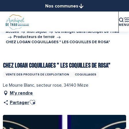
Aller
Nos communes
au
Balaruc-le-Vieux
contenu
Balaruc-les-Bains
principal
Bouzigues
Accueil
Mon Séjour
Où manger dans l’Archipel de Thau
Producteurs de terroir
Frontignan
CHEZ LOGAN COQUILLAGES " LES COQUILLES DE ROSA"
Gigean
Loupian
Partenaire de l''Office de Tourisme Archipel de Thau
Marseillan
CHEZ LOGAN COQUILLAGES " LES COQUILLES DE ROSA"
Mèze
VENTE DES PRODUITS DE L’EXPLOITATION
COQUILLAGES
Mireval
Le Mourre Blanc, secteur rose, 34140 Mèze
Montbazin
M'y rendre
Poussan
Ajouter aux favoris
Sète
Partager
Vic-la-Gardiole
Villeveyrac