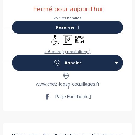
Ouverture et coordonnées
Fermé pour aujourd'hui
Voir les horaires
Réserver
Accès handicapés
Parking
Restaurant
+ 6 autre(s) prestation(s)
Appeler
www.chez-logan-coquillages.fr
Page Facebook
Description