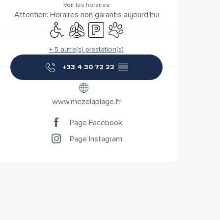
Voir les horaires
Attention: Horaires non garantis aujourd'hui
Accès handicapés
Air conditionné
Parking
Animaux acceptés
+ 5 autre(s) prestation(s)
+33 4 30 72 22
▒▒
www.mezelaplage.fr
Page Facebook
Page Instagram