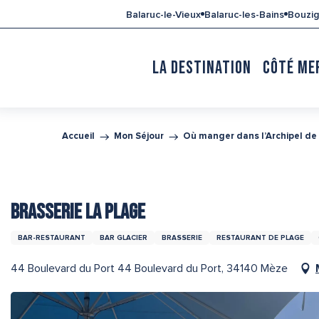
Aller
Balaruc-le-Vieux
Balaruc-les-Bains
Bouzi
au
contenu
principal
LA DESTINATION
CÔTÉ ME
Accueil
Mon Séjour
Où manger dans l’Archipel de
BRASSERIE LA PLAGE
BAR-RESTAURANT
BAR GLACIER
BRASSERIE
RESTAURANT DE PLAGE
44 Boulevard du Port 44 Boulevard du Port, 34140 Mèze