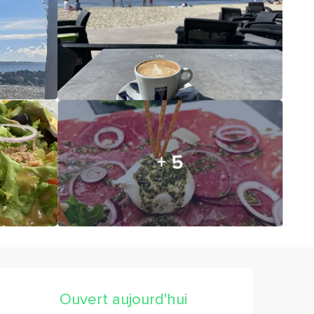
+ 5
Ouverture et coordonnées
Ouvert aujourd'hui