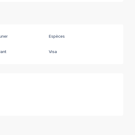
uner
Espèces
rant
Visa