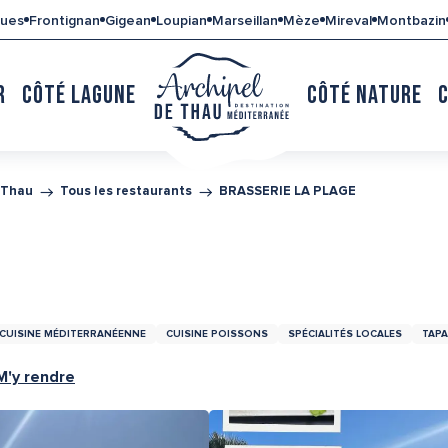
gues
Frontignan
Gigean
Loupian
Marseillan
Mèze
Mireval
Montbazin
R
CÔTÉ LAGUNE
CÔTÉ NATURE
 Thau
Tous les restaurants
BRASSERIE LA PLAGE
CUISINE MÉDITERRANÉENNE
CUISINE POISSONS
SPÉCIALITÉS LOCALES
TAP
M'y rendre