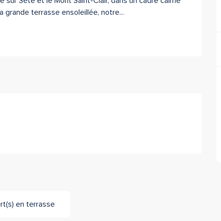
e sur Sète et le Mont Saint-Clair, dans un cadre calme 
a grande terrasse ensoleillée, notre...
t(s) en terrasse