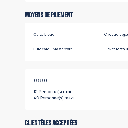
Moyens de paiement
Carte bleue
Chèque déje
Eurocard - Mastercard
Ticket restau
Groupes
Groupes
10 Personne(s) mini
40 Personne(s) maxi
Clientèles acceptées