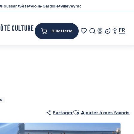
Poussan
Sète
Vic-la-Gardiole
Villeveyrac
CÔTÉ CULTURE
MON SÉJOUR
FR
Billetterie
Access
Recherche
Voir les favoris
AS
Ajouter aux favoris
Partager
Ajouter à mes favoris