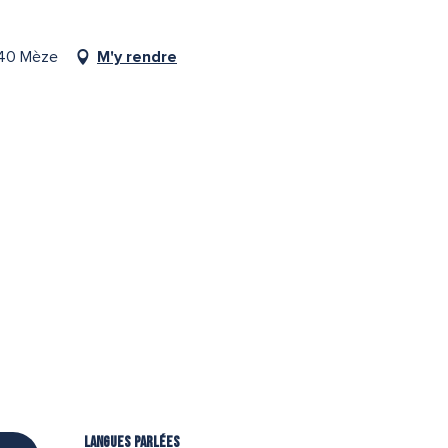
140 Mèze
M'y rendre
Langues parlées
Langues parlées