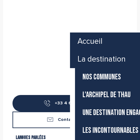
Accueil
La destination
NOS COMMUNES
L'ARCHIPEL DE THAU
+33 4 67 53 59
▒▒
UNE DESTINATION ENGA
Contactez-nous
LES INCONTOURNABLES 
Langues parlées
Langues parlées