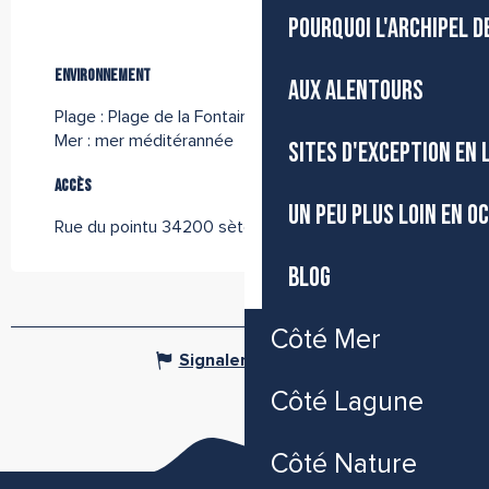
POURQUOI L'ARCHIPEL D
Environnement
Environnement
AUX ALENTOURS
Plage :
Plage de la Fontaine
Mer :
mer méditérannée
SITES D'EXCEPTION EN
Accès
Accès
UN PEU PLUS LOIN EN O
Rue du pointu 34200 sète
BLOG
Côté Mer
Signaler une erreur
Côté Lagune
Côté Nature