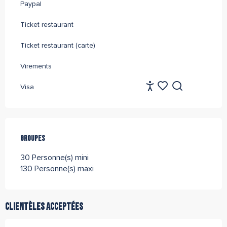
Paypal
Ticket restaurant
Ticket restaurant (carte)
Virements
FR
Visa
Accessibilité
Recherche
Voir les favoris
Groupes
Groupes
30 Personne(s) mini
130 Personne(s) maxi
Clientèles acceptées