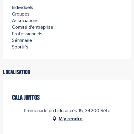
Individuels
Groupes
Associations
Comité d'entreprise
Professionnels
Séminaire
Sportifs
Localisation
Tourisme Durable Niveau 1
Office de Tourisme Archipel de Thau Méditerranée
CALA JUNTOS
Promenade du Lido accès 15, 34200 Sète
M'y rendre