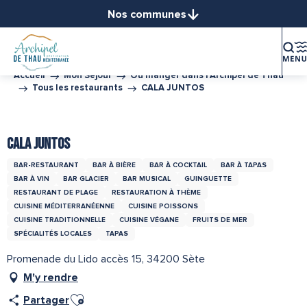
Aller
Nos communes
au
Balaruc-le-Vieux
contenu
Balaruc-les-Bains
principal
Bouzigues
Accueil
Mon Séjour
Où manger dans l’Archipel de Thau
Tous les restaurants
CALA JUNTOS
Frontignan
Gigean
Tourisme Durable Niveau 1
Office de Tourisme Archipel de Thau Méditerranée
Loupian
CALA JUNTOS
Marseillan
BAR-RESTAURANT
BAR À BIÈRE
BAR À COCKTAIL
BAR À TAPAS
Mèze
BAR À VIN
BAR GLACIER
BAR MUSICAL
GUINGUETTE
Mireval
RESTAURANT DE PLAGE
RESTAURATION À THÈME
Montbazin
CUISINE MÉDITERRANÉENNE
CUISINE POISSONS
CUISINE TRADITIONNELLE
CUISINE VÉGANE
FRUITS DE MER
Poussan
SPÉCIALITÉS LOCALES
TAPAS
Sète
Promenade du Lido accès 15, 34200 Sète
Vic-la-Gardiole
M'y rendre
Villeveyrac
Ajouter aux favoris
Partager