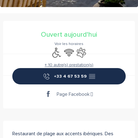
Ouverture et coordonnées
Ouvert aujourd'hui
Voir les horaires
Accès handicapés
WiFi
Animaux acceptés
+ 10 autre(s) prestation(s)
+33 4 67 53 59
▒▒
Page Facebook
Description
Restaurant de plage aux accents ibériques. Des 