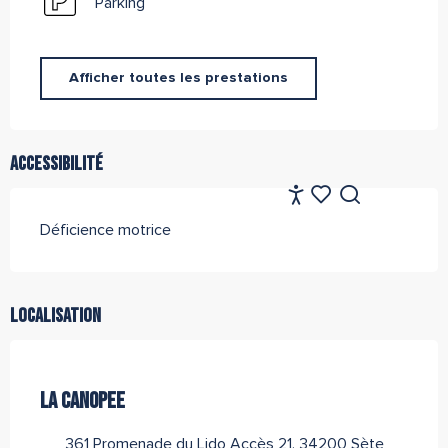
Parking
Afficher toutes les prestations
Accessibilité
FR
Accessibilité
Recherche
Voir les favoris
Déficience motrice
Localisation
Office de Tourisme Archipel de Thau Méditerranée
LA CANOPEE
361 Promenade du Lido Accès 21, 34200 Sète