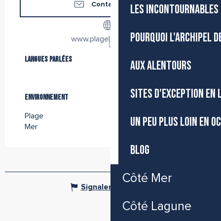
Contactez-nous
LES INCONTOURNABLES 
POURQUOI L'ARCHIPEL D
www.plagelacanopee.fr
Langues parlées
Langues parlées
AUX ALENTOURS
SITES D'EXCEPTION EN
Environnement
Environnement
Plage
UN PEU PLUS LOIN EN O
Mer
BLOG
Côté Mer
Signaler une erreur
Côté Lagune