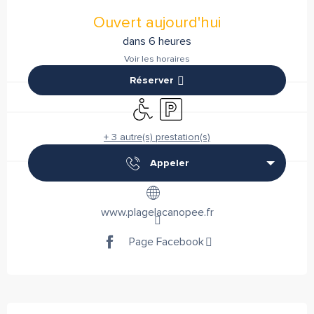
Ouverture et coordonnées
Ouvert aujourd'hui
dans 6 heures
Voir les horaires
Réserver
Accès handicapés
Parking
+ 3 autre(s) prestation(s)
Appeler
www.plagelacanopee.fr
Page Facebook