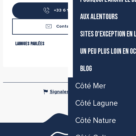
+33 6 13 32 40
▒▒
AUX ALENTOURS
Contactez-nous
SITES D'EXCEPTION EN
Langues parlées
Langues parlées
UN PEU PLUS LOIN EN O
BLOG
Côté Mer
Signaler une erreur
Côté Lagune
Côté Nature