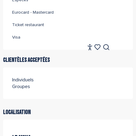
Eurocard - Mastercard
Ticket restaurant
Visa
FR
Accessibilité
Recherche
Voir les favoris
Clientèles acceptées
Individuels
Groupes
Localisation
Tourisme Durable Niveau 2
Office de Tourisme Archipel de Thau Méditerranée