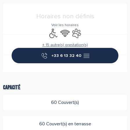
Ouverture et coordonnées
Horaires non définis
Voir les horaires
Accès handicapés
WiFi
Animaux acceptés
+ 15 autre(s) prestation(s)
+33 6 13 32 40
▒▒
Capacité
60 Couvert(s)
60 Couvert(s) en terrasse