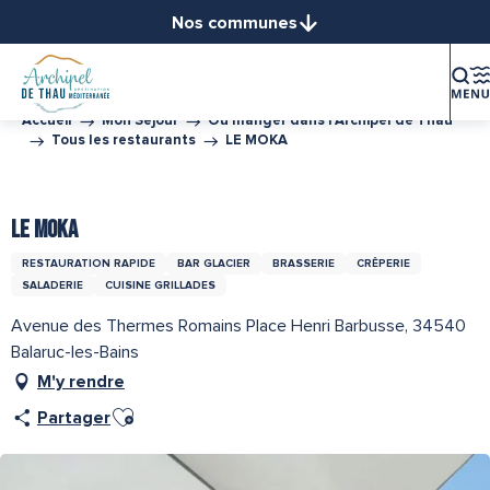
Aller
Nos communes
au
Balaruc-le-Vieux
contenu
Balaruc-les-Bains
principal
Bouzigues
Accueil
Mon Séjour
Où manger dans l’Archipel de Thau
Tous les restaurants
LE MOKA
Frontignan
Gigean
Tourisme Durable Niveau 2
Office de Tourisme Archipel de Thau Méditerranée
Loupian
LE MOKA
Marseillan
RESTAURATION RAPIDE
BAR GLACIER
BRASSERIE
CRÊPERIE
Mèze
SALADERIE
CUISINE GRILLADES
Mireval
Avenue des Thermes Romains Place Henri Barbusse, 34540
Montbazin
Balaruc-les-Bains
Poussan
M'y rendre
Sète
Ajouter aux favoris
Vic-la-Gardiole
Partager
Villeveyrac