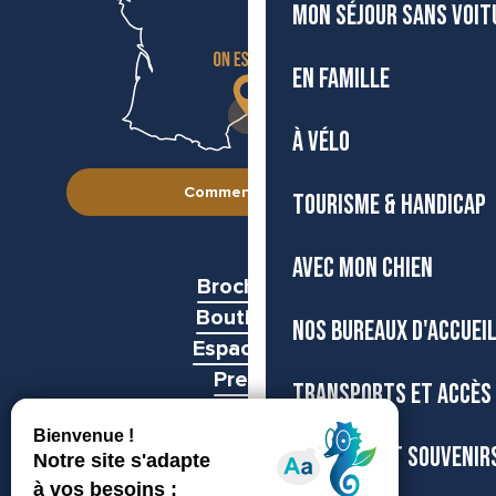
MON SÉJOUR SANS VOIT
EN FAMILLE
À VÉLO
Comment venir ?
TOURISME & HANDICAP
AVEC MON CHIEN
Brochures
Boutiques
NOS BUREAUX D'ACCUEI
Espace pro
Presse
TRANSPORTS ET ACCÈS
Groupes
BOUTIQUE ET SOUVENIR