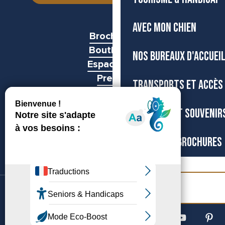
AVEC MON CHIEN
Brochures
Boutiques
NOS BUREAUX D'ACCUEI
Espace pro
Presse
TRANSPORTS ET ACCÈS
Groupes
BOUTIQUE ET SOUVENIR
CARTES ET BROCHURES
Billetterie
©Archipel de Thau, 2026
Accessibilité
Mentions légales