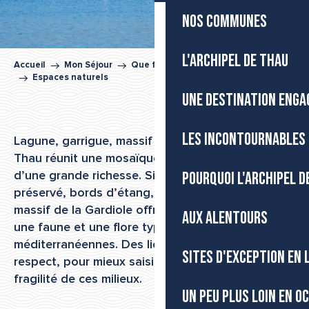
NOS COMMUNES
L'ARCHIPEL DE THAU
Accueil
Mon Séjour
Que faire dans l’Archipel de Thau
Espaces naturels
UNE DESTINATION ENGA
LES INCONTOURNABLES 
Lagune, garrigue, massif et littoral : l’Archipel de
Thau réunit une mosaïque d’espaces naturels
POURQUOI L'ARCHIPEL D
d’une grande richesse. Sites Natura 2000, lido
préservé, bords d’étang, zones humides et
massif de la Gardiole offrent autant de refuges à
AUX ALENTOURS
une faune et une flore typiquement
méditerranéennes. Des lieux à explorer avec
SITES D'EXCEPTION EN
respect, pour mieux saisir la singularité et la
fragilité de ces milieux.
UN PEU PLUS LOIN EN O