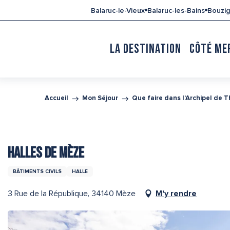
Aller
Balaruc-le-Vieux
Balaruc-les-Bains
Bouzi
au
contenu
principal
LA DESTINATION
CÔTÉ ME
Accueil
Mon Séjour
Que faire dans l’Archipel de 
HALLES DE MÈZE
BÂTIMENTS CIVILS
HALLE
3 Rue de la République, 34140 Mèze
M'y rendre