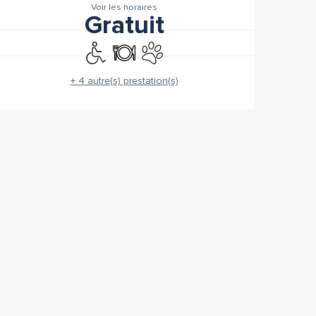
Voir les horaires
Gratuit
Accès handicapés
Restaurant
Animaux acceptés
+ 4 autre(s) prestation(s)