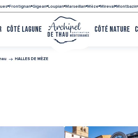
gues
Frontignan
Gigean
Loupian
Marseillan
Mèze
Mireval
Montbazin
R
CÔTÉ LAGUNE
CÔTÉ NATURE
Thau
HALLES DE MÈZE