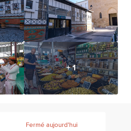
+ 1
Ouverture et coordonnées
Fermé aujourd'hui