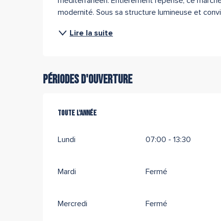
méditerranéen. Entièrement repensé, ce marché 
modernité. Sous sa structure lumineuse et convivi
Lire la suite
Périodes d'ouverture
Toute l'année
Toute l'année
Lundi
07:00 - 13:30
Mardi
Fermé
Mercredi
Fermé