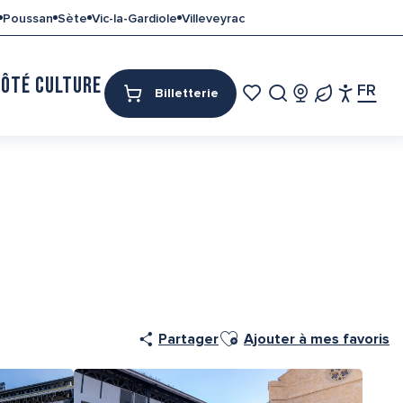
Poussan
Sète
Vic-la-Gardiole
Villeveyrac
CÔTÉ CULTURE
MON SÉJOUR
FR
Billetterie
Access
Recherche
Voir les favoris
Pa
Ajouter aux favoris
Partager
Ajouter à mes favoris