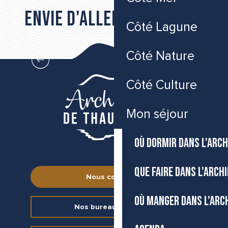
Envie d'aller plus loin...
Côté Lagune
Où dormir dans l’Archipel de Thau
Côté Nature
Côté Culture
Mon séjour
OÙ DORMIR DANS L'ARCH
QUE FAIRE DANS L'ARCH
Nous contacter
OÙ MANGER DANS L'ARC
Nos bureaux d’accueil