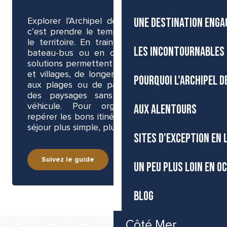
FR
Accessibilité
Recherche
UNE DESTINATION ENGA
Voir les favoris
Explorer l’Archipel de Thau sans voiture,
c’est prendre le temps de voir autrement
le territoire. En train, en bus, à vélo, en
LES INCONTOURNABLES 
bateau-bus ou en covoiturage, plusieurs
solutions permettent de rejoindre les villes
et villages, de longer la lagune, d’accéder
POURQUOI L'ARCHIPEL D
aux plages ou de partir à la découverte
des paysages sans dépendre de son
véhicule. Pour organiser vos trajets,
AUX ALENTOURS
repérer les bons itinéraires et profiter d’un
séjour plus simple, plus libre et plus léger…
SITES D'EXCEPTION EN
Suivez le guide
UN PEU PLUS LOIN EN O
BLOG
Côté Mer