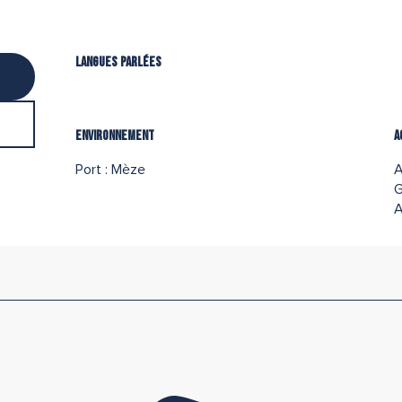
Langues parlées
Langues parlées
Environnement
Environnement
A
A
Port :
Mèze
A
G
A