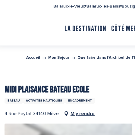
Aller
Balaruc-le-Vieux
Balaruc-les-Bains
Bouzi
au
contenu
principal
LA DESTINATION
CÔTÉ ME
Accueil
Mon Séjour
Que faire dans l’Archipel de 
MIDI PLAISANCE BATEAU ECOLE
BATEAU
ACTIVITÉS NAUTIQUES
ENCADREMENT
4 Rue Peytal, 34140 Mèze
M'y rendre