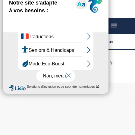
+33 6 26 94 70
▒▒
Contactez-nous
midi-plaisance-sud.fr