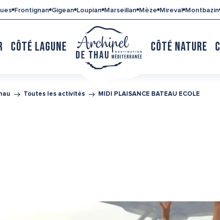
gues
Frontignan
Gigean
Loupian
Marseillan
Mèze
Mireval
Montbazin
R
CÔTÉ LAGUNE
CÔTÉ NATURE
Thau
Toutes les activités
MIDI PLAISANCE BATEAU ECOLE