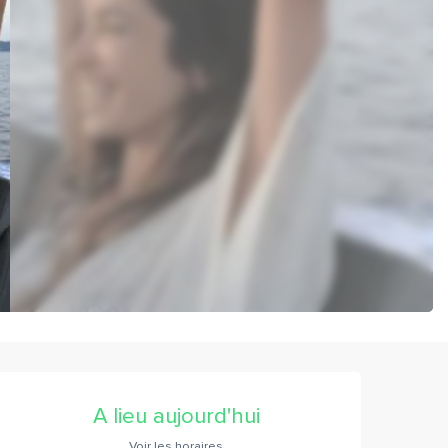
Ouverture et coordonnées
A lieu aujourd'hui
Voir les horaires