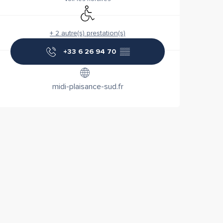
Accès handicapés
+ 2 autre(s) prestation(s)
+33 6 26 94 70
▒▒
midi-plaisance-sud.fr