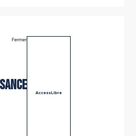
Fermer
isance
AccessLibre