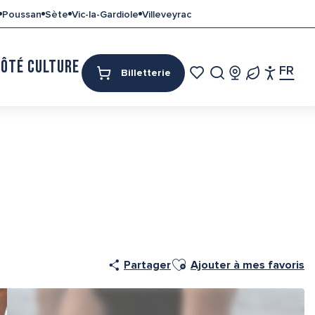
Poussan
Sète
Vic-la-Gardiole
Villeveyrac
CÔTÉ CULTURE
MON SÉJOUR
FR
Billetterie
Access
Recherche
Voir les favoris
Pa
Ajouter aux favoris
Partager
Ajouter à mes favoris