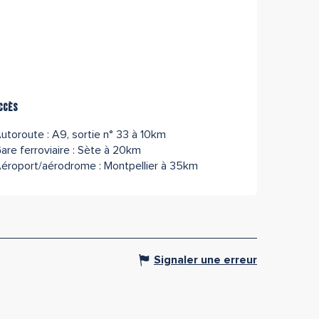
ccès
ccès
utoroute : A9, sortie n° 33 à 10km
are ferroviaire : Sète à 20km
éroport/aérodrome : Montpellier à 35km
Signaler une erreur