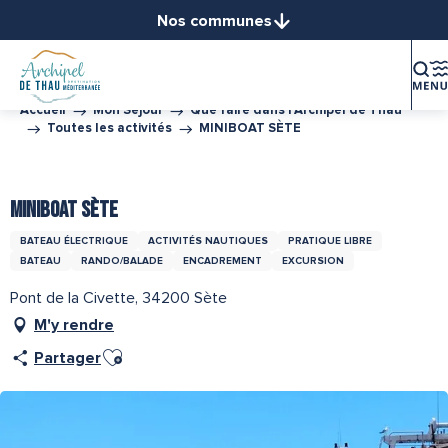
Aller
Nos communes
au
Balaruc-le-Vieux
contenu
Balaruc-les-Bains
principal
Bouzigues
Accueil
Mon Séjour
Que faire dans l’Archipel de Thau
Toutes les activités
MINIBOAT SÈTE
Frontignan
Gigean
Partenaire de l''Office de Tourisme Archipel de Thau
Loupian
MINIBOAT SÈTE
Marseillan
BATEAU ÉLECTRIQUE
ACTIVITÉS NAUTIQUES
PRATIQUE LIBRE
Mèze
BATEAU
RANDO/BALADE
ENCADREMENT
EXCURSION
Mireval
Pont de la Civette, 34200 Sète
Montbazin
M'y rendre
Poussan
Ajouter aux favoris
Sète
Partager
Vic-la-Gardiole
Villeveyrac