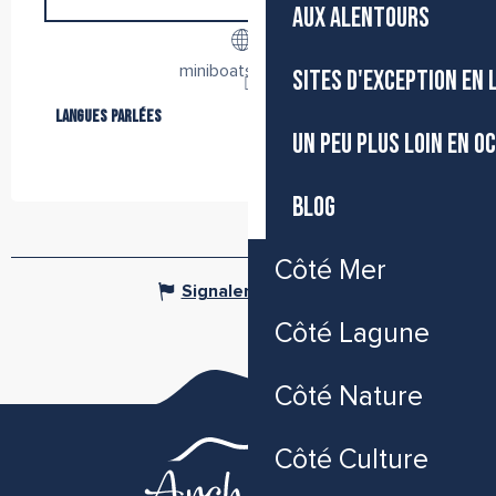
AUX ALENTOURS
miniboatsete.com
SITES D'EXCEPTION EN
Langues parlées
Langues parlées
UN PEU PLUS LOIN EN O
BLOG
Côté Mer
Signaler une erreur
Côté Lagune
Côté Nature
Côté Culture