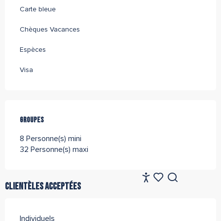
Carte bleue
Chèques Vacances
Espèces
Visa
Groupes
Groupes
8 Personne(s) mini
32 Personne(s) maxi
FR
Clientèles acceptées
Accessibilité
Recherche
Voir les favoris
Individuels