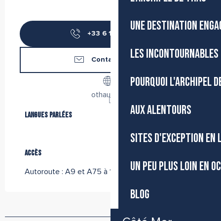
UNE DESTINATION ENGA
+33 6 17 24 32
▒▒
LES INCONTOURNABLES 
Contactez-nous
POURQUOI L'ARCHIPEL D
othaubus.fr
AUX ALENTOURS
Langues parlées
Langues parlées
SITES D'EXCEPTION EN
Accès
Accès
UN PEU PLUS LOIN EN O
Autoroute : A9 et A75 à 18km
BLOG