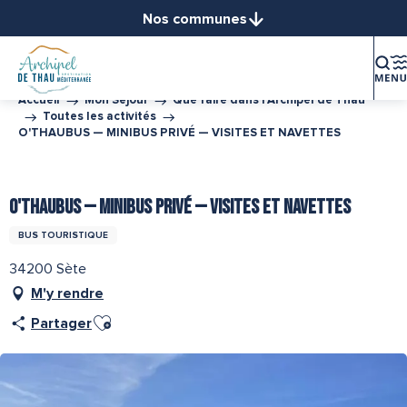
Aller
Nos communes
au
Balaruc-le-Vieux
contenu
Balaruc-les-Bains
principal
Bouzigues
Accueil
Mon Séjour
Que faire dans l’Archipel de Thau
Toutes les activités
Frontignan
O'THAUBUS — MINIBUS PRIVÉ — VISITES ET NAVETTES
Gigean
Loupian
Partenaire de l''Office de Tourisme Archipel de Thau
Marseillan
O'THAUBUS — MINIBUS PRIVÉ — VISITES ET NAVETTES
Mèze
BUS TOURISTIQUE
Mireval
34200 Sète
Montbazin
M'y rendre
Poussan
Ajouter aux favoris
Sète
Partager
Vic-la-Gardiole
Villeveyrac