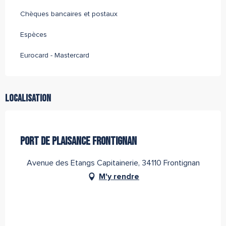
Chèques bancaires et postaux
Espèces
Eurocard - Mastercard
Localisation
Tourisme Durable Niveau 1
Partenaire de l''Office de Tourisme Archipel de Thau
PORT DE PLAISANCE FRONTIGNAN
Avenue des Etangs Capitainerie, 34110 Frontignan
M'y rendre