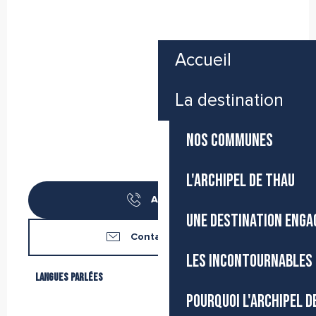
Accueil
La destination
NOS COMMUNES
L'ARCHIPEL DE THAU
Appeler
UNE DESTINATION ENGA
Contactez-nous
LES INCONTOURNABLES 
Langues parlées
Langues parlées
POURQUOI L'ARCHIPEL D