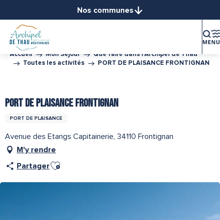
Aller
Nos communes
au
Balaruc-le-Vieux
contenu
Balaruc-les-Bains
principal
Bouzigues
Accueil
Mon Séjour
Que faire dans l’Archipel de Thau
Toutes les activités
PORT DE PLAISANCE FRONTIGNAN
Frontignan
Gigean
Tourisme Durable Niveau 1
Partenaire de l''Office de Tourisme Archipel de Thau
Loupian
PORT DE PLAISANCE FRONTIGNAN
Marseillan
PORT DE PLAISANCE
Mèze
Mireval
Avenue des Etangs Capitainerie, 34110 Frontignan
Montbazin
M'y rendre
Poussan
Ajouter aux favoris
Partager
Sète
Vic-la-Gardiole
Villeveyrac