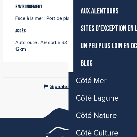
Environnement
Environnement
AUX ALENTOURS
Face à la mer :
Port de plaisance de Frontignan
SITES D'EXCEPTION EN
Accès
Accès
Autoroute : A9 sortie 33 vers Frontignan-plage à
UN PEU PLUS LOIN EN O
12km
BLOG
Côté Mer
Signaler une erreur
Côté Lagune
Côté Nature
Côté Culture