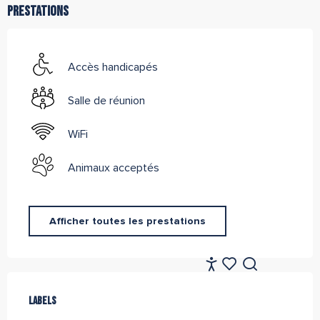
Prestations
Accès handicapés
Salle de réunion
WiFi
Animaux acceptés
Afficher toutes les prestations
FR
Accessibilité
Offres de prestations
Recherche
Voir les favoris
Labels
Labels