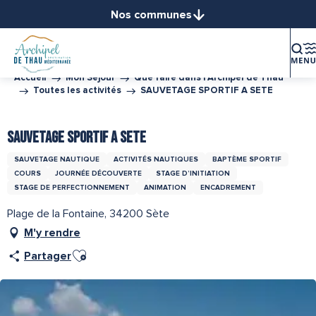
Aller
Nos communes
au
Balaruc-le-Vieux
contenu
Balaruc-les-Bains
principal
Bouzigues
Accueil
Mon Séjour
Que faire dans l’Archipel de Thau
Toutes les activités
SAUVETAGE SPORTIF A SETE
Frontignan
Gigean
SAUVETAGE SPORTIF A SETE
Loupian
Marseillan
SAUVETAGE NAUTIQUE
ACTIVITÉS NAUTIQUES
BAPTÈME SPORTIF
Mèze
COURS
JOURNÉE DÉCOUVERTE
STAGE D’INITIATION
STAGE DE PERFECTIONNEMENT
ANIMATION
ENCADREMENT
Mireval
Montbazin
Plage de la Fontaine, 34200 Sète
Poussan
M'y rendre
Sète
Ajouter aux favoris
Partager
Vic-la-Gardiole
Villeveyrac