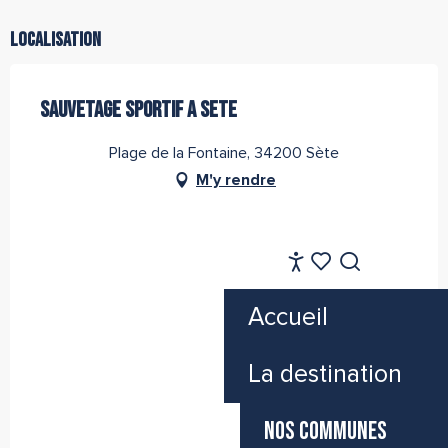
Localisation
SAUVETAGE SPORTIF A SETE
Plage de la Fontaine, 34200 Sète
M'y rendre
FR
Accessibilité
Recherche
Voir les favoris
Accueil
La destination
NOS COMMUNES