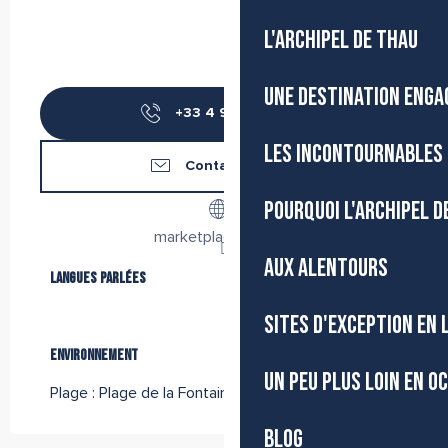
L'ARCHIPEL DE THAU
UNE DESTINATION ENGA
+33 4 99 04 76
▒▒
LES INCONTOURNABLES 
Contactez-nous
POURQUOI L'ARCHIPEL D
marketplace.awoo.fr
AUX ALENTOURS
Langues parlées
Langues parlées
SITES D'EXCEPTION EN
Environnement
Environnement
UN PEU PLUS LOIN EN O
Plage :
Plage de la Fontaine - Sète
BLOG