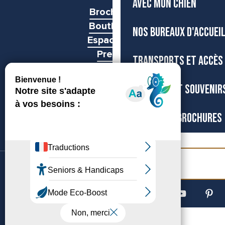
AVEC MON CHIEN
Brochures
Boutiques
NOS BUREAUX D'ACCUEI
Espace pro
Presse
TRANSPORTS ET ACCÈS
Groupes
BOUTIQUE ET SOUVENIR
CARTES ET BROCHURES
Billetterie
©Archipel de Thau, 2026
Accessibilité
Mentions légales
Gestion du consentement
Plan du site