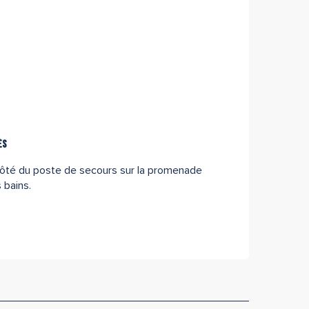
ès
ès
ôté du poste de secours sur la promenade
 bains.