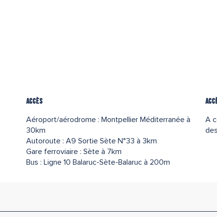
Accès
Accès
Acc
Acc
Aéroport/aérodrome : Montpellier Méditerranée à
A c
30km
des
Autoroute : A9 Sortie Sète N°33 à 3km
Gare ferroviaire : Sète à 7km
Bus : Ligne 10 Balaruc-Sète-Balaruc à 200m