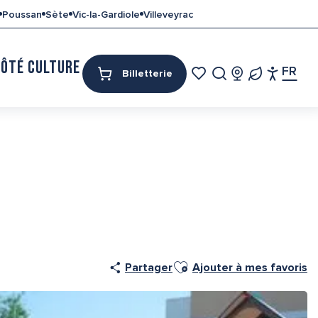
Poussan
Sète
Vic-la-Gardiole
Villeveyrac
CÔTÉ CULTURE
MON SÉJOUR
FR
Billetterie
Access
Recherche
Voir les favoris
Ajouter aux favoris
Partager
Ajouter à mes favoris