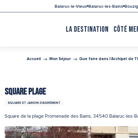
Aller
Balaruc-le-Vieux
Balaruc-les-Bains
Bouzi
au
contenu
principal
LA DESTINATION
CÔTÉ ME
Accueil
Mon Séjour
Que faire dans l’Archipel de 
SQUARE PLAGE
SQUARE ET JARDIN D'AGRÉMENT
Square de la plage Promenade des Bains, 34540 Balaruc-les-B