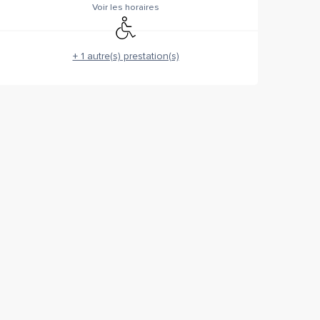
Voir les horaires
Accès handicapés
+ 1 autre(s) prestation(s)