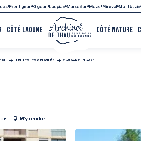
gues
Frontignan
Gigean
Loupian
Marseillan
Mèze
Mireval
Montbazin
R
CÔTÉ LAGUNE
CÔTÉ NATURE
Thau
Toutes les activités
SQUARE PLAGE
ains
M'y rendre